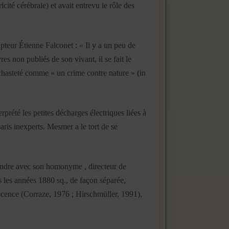
cité cérébrale) et avait entrevu le rôle des
lpteur Étienne Falconet : « Il y a un peu de
es non publiés de son vivant, il se fait le
 chasteté comme « un crime contre nature » (in
rété les petites décharges électriques liées à
aris inexperts. Mesmer a le tort de se
ondre avec son homonyme , directeur de
 les années 1880 sq., de façon séparée,
escence (Corraze, 1976 ; Hirschmüller, 1991),