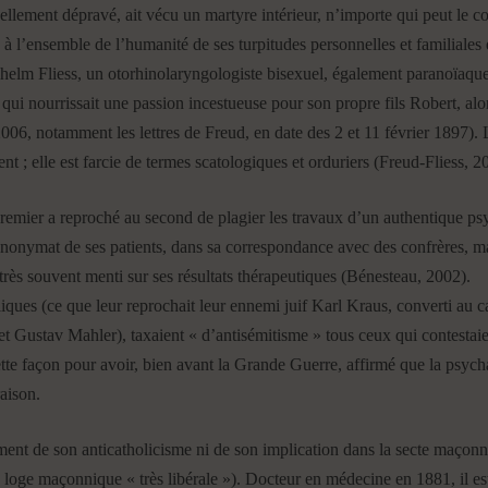
ellement dépravé, ait vécu un martyre intérieur, n’importe qui peut le 
 à l’ensemble de l’humanité de ses turpitudes personnelles et familiales e
elm Fliess, un otorhinolaryngologiste bisexuel, également paranoïaque,
, qui nourrissait une passion incestueuse pour son propre fils Robert, al
06, notamment les lettres de Freud, en date des 2 et 11 février 1897)
ent ; elle est farcie de termes scatologiques et orduriers (Freud-Fliess, 
remier a reproché au second de plagier les travaux d’un authentique psy
anonymat de ses patients, dans sa correspondance avec des confrères, ma
a très souvent menti sur ses résultats thérapeutiques (Bénesteau, 2002).
liques (ce que leur reprochait leur ennemi juif Karl Kraus, converti au
et Gustav Mahler), taxaient « d’antisémitisme » tous ceux qui contestaie
tte façon pour avoir, bien avant la Grande Guerre, affirmé que la psych
raison.
lement de son anticatholicisme ni de son implication dans la secte maçon
e loge maçonnique « très libérale »). Docteur en médecine en 1881, il e