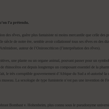
u’on l’a prétendu.
ion des rêves, guère plus fantaisiste ni moins mercantile que celle des ps
IIe siècle de notre ère, semble avoir collationné tous ses rêves en des di
émidore, auteur de l’Onironcriticon (l’interprétation des rêves).
ves, une plante ou un organe animal, pouvant passer pour un symbole p
e de rhinocéros est depuis longtemps un composant essentiel de la pharm
 fait, le très corruptible gouvernement d’Afrique du Sud a ré-autorisé la
n museau. La sexologie de type fumisterie n’est pas une invention de Fr
phrast Bombast v. Hohenheim, plus connu sous le pseudonyme universitai