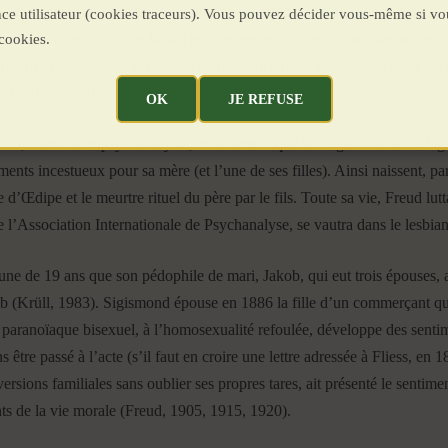
oi intérieur » ou subconscient, mais comment Freud pourrait-il citer cel
ence utilisateur (cookies traceurs). Vous pouvez décider vous-même si vo
à la cocaïne, dont il se faisait généreusement le propagandiste auprès
cookies.
 2012), soit durant la période de naissance de sa conception de la psychi
, l’a démontré).
OK
JE REFUSE
omm, marxiste et psychanalyste, et ne retenir que la mégalomanie de Sig
nts incestueux pour sa mère (et l’une de ses filles). Ainsi naissent, par
 d’Œdipe et le meurtre rituel du père par le fils. Toute sa vie, Freud lutta
Association Internationale de Psychanalyse, se vautra dans le lesbia
 de 19 ans que son pédophile de mari, Jakob, qui eut trois épouses, a 
b (Krüll, 1983). Sigismond épouse en 1886 la fille d’un commerçant qu’i
aranoïaque bisexuel, à l’homosexualité refoulée, développe des sentime
s être passé à l’acte (s’il faut en croire une lettre adressée à Fliess, 
ersions familiales sans oublier ses propres tares, ait présenté le sentime
ts de la vie morale (Freud, 1905, 1915, 1920).