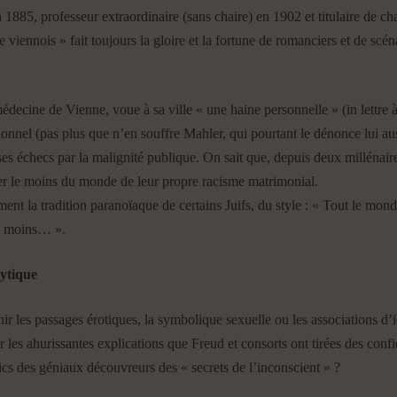
1885, professeur extraordinaire (sans chaire) en 1902 et titulaire de ch
 viennois » fait toujours la gloire et la fortune de romanciers et de scé
médecine de Vienne, voue à sa ville « une haine personnelle » (in lettre
ionnel (pas plus que n’en souffre Mahler, qui pourtant le dénonce lui auss
 ses échecs par la malignité publique. On sait que, depuis deux millénaire
er le moins du monde de leur propre racisme matrimonial.
ent la tradition paranoïaque de certains Juifs, du style : « Tout le mo
es moins… ».
lytique
enir les passages érotiques, la symbolique sexuelle ou les associations d
 les ahurissantes explications que Freud et consorts ont tirées des co
lics des géniaux découvreurs des « secrets de l’inconscient » ?