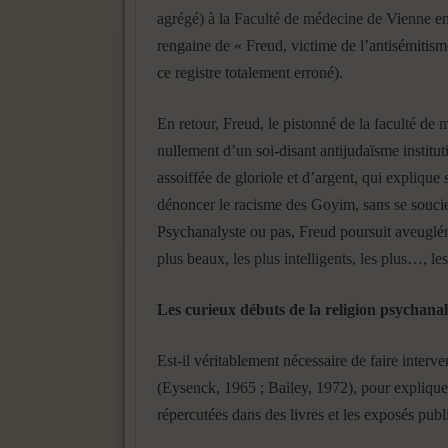
agrégé) à la Faculté de médecine de Vienne en 
rengaine de « Freud, victime de l’antisémitisme
ce registre totalement erroné).
En retour, Freud, le pistonné de la faculté de 
nullement d’un soi-disant antijudaïsme institut
assoiffée de gloriole et d’argent, qui explique
dénoncer le racisme des Goyim, sans se souci
Psychanalyste ou pas, Freud poursuit aveuglém
plus beaux, les plus intelligents, les plus…, l
Les curieux débuts de la religion psychana
Est-il véritablement nécessaire de faire interv
(Eysenck, 1965 ; Bailey, 1972), pour expliquer
répercutées dans des livres et les exposés pub