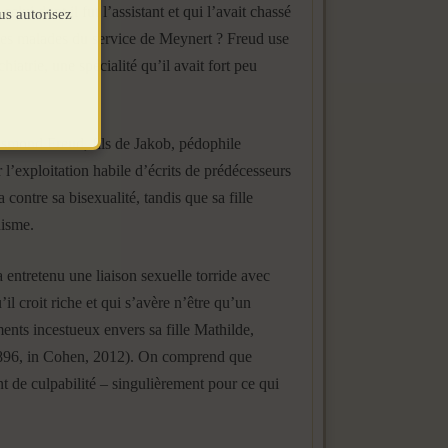
ui dont il fut l’assistant et qui l’avait chassé
us autorisez
 des malades du service de Meynert ? Freud use
atrie, une spécialité qu’il avait fort peu
ismond Freud, fils de Jakob, pédophile
 l’exploitation habile d’écrits de prédécesseurs
 contre sa bisexualité, tandis que sa fille
nisme.
entretenu une liaison sexuelle torride avec
l croit riche et qui s’avère n’être qu’un
nts incestueux envers sa fille Mathilde,
en 1896, in Cohen, 2012). On comprend que
nt de culpabilité – singulièrement pour ce qui