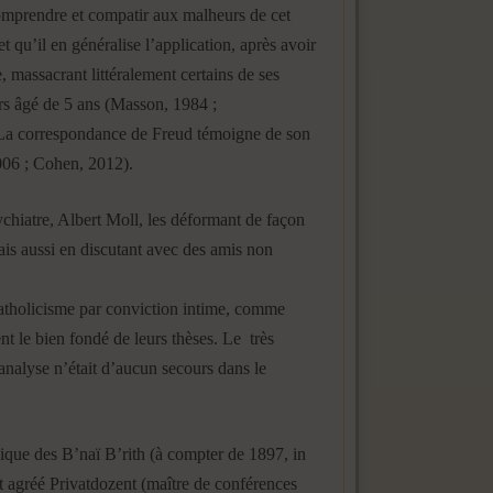
comprendre et compatir aux malheurs de cet
t qu’il en généralise l’application, après avoir
 massacrant littéralement certains de ses
ors âgé de 5 ans (Masson, 1984 ;
. La correspondance de Freud témoigne de son
2006 ; Cohen, 2012).
chiatre, Albert Moll, les déformant de façon
is aussi en discutant avec des amis non
 catholicisme par conviction intime, comme
nt le bien fondé de leurs thèses. Le très
analyse n’était d’aucun secours dans le
nique des B’naï B’rith (à compter de 1897, in
st agréé Privatdozent (maître de conférences