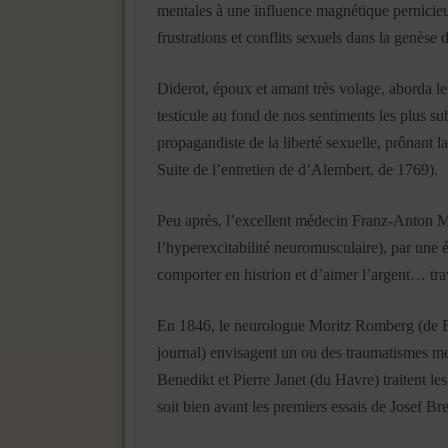
mentales à une influence magnétique pernicieuse 
frustrations et conflits sexuels dans la genèse
Diderot, époux et amant très volage, aborda le 
testicule au fond de nos sentiments les plus su
propagandiste de la liberté sexuelle, prônant 
Suite de l’entretien de d’Alembert, de 1769).
Peu après, l’excellent médecin Franz-Anton Mes
l’hyperexcitabilité neuromusculaire), par une 
comporter en histrion et d’aimer l’argent… tra
En 1846, le neurologue Moritz Romberg (de B
journal) envisagent un ou des traumatismes me
Benedikt et Pierre Janet (du Havre) traitent l
soit bien avant les premiers essais de Josef Br