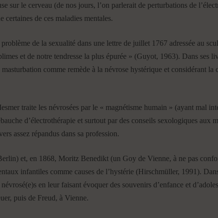
sur le cerveau (de nos jours, l’on parlerait de perturbations de l’électri
 de certaines de ces maladies mentales.
problème de la sexualité dans une lettre de juillet 1767 adressée au scu
blimes et de notre tendresse la plus épurée » (Guyot, 1963). Dans ses livr
la masturbation comme remède à la névrose hystérique et considérant la
mer traite les névrosées par le « magnétisme humain » (ayant mal interp
ébauche d’électrothérapie et surtout par des conseils sexologiques aux m
vers assez répandus dans sa profession.
erlin) et, en 1868, Moritz Benedikt (un Goy de Vienne, à ne pas conf
ntaux infantiles comme causes de l’hystérie (Hirschmüller, 1991). Dans
es névrosé(e)s en leur faisant évoquer des souvenirs d’enfance et d’adol
euer, puis de Freud, à Vienne.