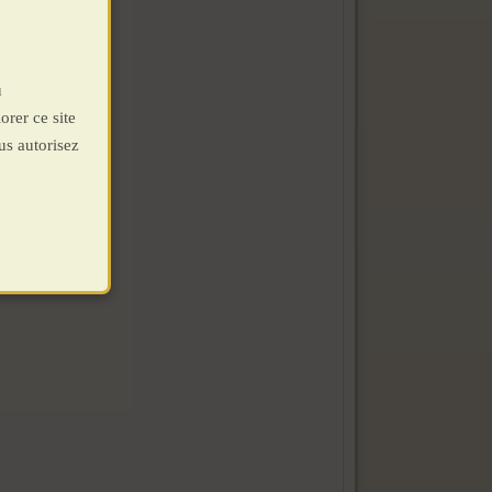
u
orer ce site
us autorisez