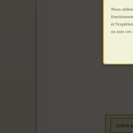
Nous utiliso
fonctionnem
et l'expéri
ou non ces 
Article 