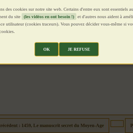
ns des cookies sur notre site web. Certains d'entre eux sont essentiels a
ent du site
(les vidéos en ont besoin !)
et d'autres nous aident à améli
ence utilisateur (cookies traceurs). Vous pouvez décider vous-même si vo
cookies.
OK
JE REFUSE
précédent : 1459, Le manuscrit secret du Moyen-Age
P