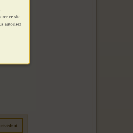
u
orer ce site
us autorisez
récédent