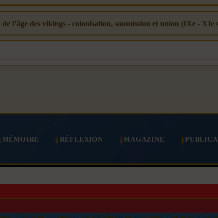
 de l’âge des vikings - colonisation, soumission et union (IXe - XIe s
MÉMOIRE
RÉFLEXION
MAGAZINE
PUBLICA
pie d'article autorisée en affichant le lien vers l'article d'orig