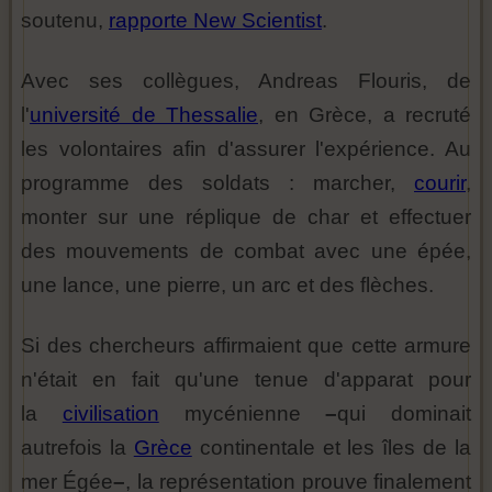
soutenu,
rapporte New Scientist
.
Avec ses collègues, Andreas Flouris, de
l'
université de Thessalie
, en Grèce, a recruté
les volontaires afin d'assurer l'expérience. Au
programme des soldats : marcher,
courir
,
monter sur une réplique de char et effectuer
des mouvements de combat avec une épée,
une lance, une pierre, un arc et des flèches.
Si des chercheurs affirmaient que cette armure
n'était en fait qu'une tenue d'apparat pour
la
civilisation
mycénienne
–
qui dominait
autrefois la
Grèce
continentale et les îles de la
mer Égée
–
, la représentation prouve finalement