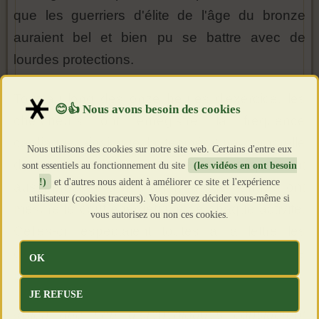
que les guerriers d'élite de l'âge du bronze
auraient bel et bien pu se battre avec de
lourdes protections.
Tout au long des onze heures d'exercice, les
chercheurs ont enregistré la fréquence
cardiaque ainsi que la température corporelle
Nous utilisons des cookies sur notre site web. Certains d'entre eux
des porteurs de l'armure. Les scientifiques ont
sont essentiels au fonctionnement du site
(les vidéos en ont besoin
!)
et d'autres nous aident à améliorer ce site et l'expérience
aussi procédé à des analyses de sang et ont
utilisateur (cookies traceurs). Vous pouvez décider vous-même si
mesuré le coût énergétique de chaque activité.
vous autorisez ou non ces cookies.
Celles-ci respectaient toutes à la lettre les
descriptions réalisées par
Homère
, le célèbre
OK
poète épique.
JE REFUSE
«Bien que peu d'archéologues considèrent