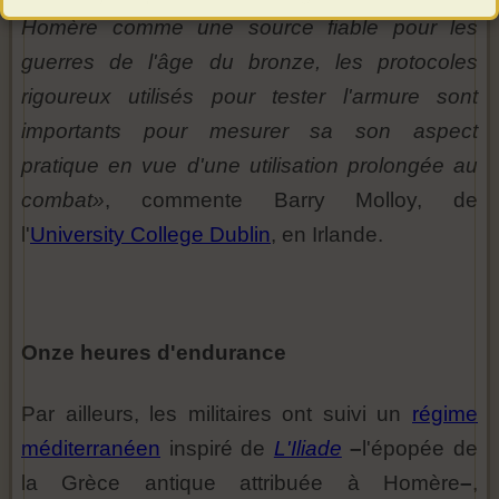
Homère comme une source fiable pour les
guerres de l'âge du bronze, les protocoles
rigoureux utilisés pour tester l'armure sont
importants pour mesurer sa son aspect
pratique en vue d'une utilisation prolongée au
combat»
, commente Barry Molloy, de
l'
University College Dublin
, en Irlande.
Onze heures d'endurance
Par ailleurs, les militaires ont suivi un
régime
méditerranéen
inspiré de
L'Iliade
–
l'épopée de
la Grèce antique attribuée à Homère
–
,