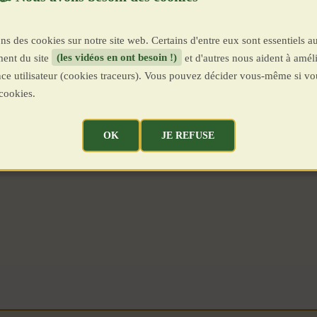
ns des cookies sur notre site web. Certains d'entre eux sont essentiels a
ent du site
(les vidéos en ont besoin !)
et d'autres nous aident à améli
ence utilisateur (cookies traceurs). Vous pouvez décider vous-même si vo
cookies.
OK
JE REFUSE