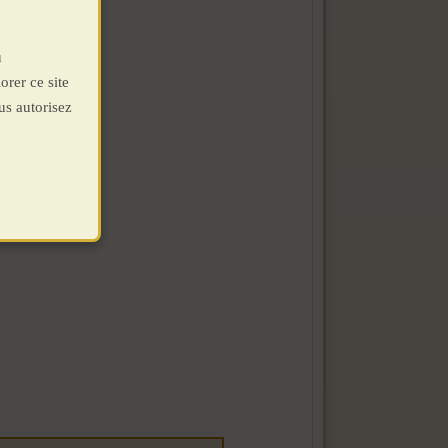
u
orer ce site
us autorisez