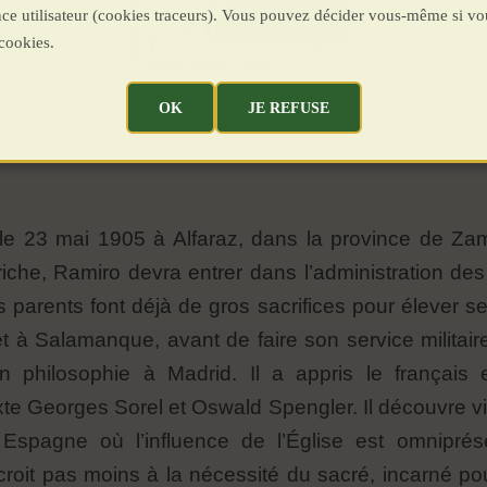
ence utilisateur (cookies traceurs). Vous pouvez décider vous-même si vo
cookies.
OK
JE REFUSE
 23 mai 1905 à Alfaraz, dans la province de Zamo
as riche, Ramiro devra entrer dans l’administration d
parents font déjà de gros sacrifices pour élever ses 
t à Salamanque, avant de faire son service militaire.
n philosophie à Madrid. Il a appris le français e
texte Georges Sorel et Oswald Spengler. Il découvre vi
e Espagne où l’influence de l’Église est omnipré
en croit pas moins à la nécessité du sacré, incarné p