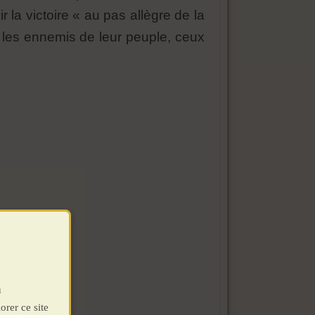
 la victoire « au pas allègre de la
e les ennemis de leur peuple, ceux
u
orer ce site