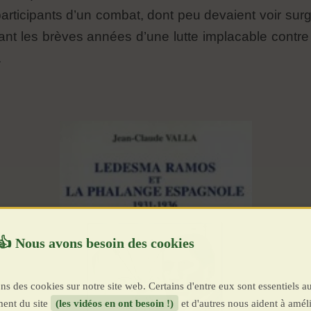
articipants d’un combat, dont peu devaient voir surgir
endant les brèves années d’une lutte implacable contr
.
ns des cookies sur notre site web. Certains d'entre eux sont essentiels a
ent du site
(les vidéos en ont besoin !)
et d'autres nous aident à améli