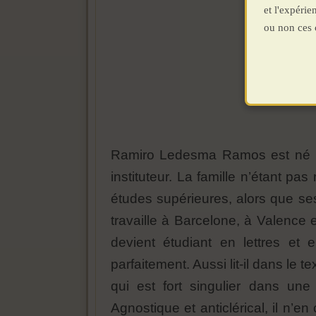
et l'expéri
ou non ces 
Ramiro Ledesma Ramos est né le
instituteur. La famille n’étant p
études supérieures, alors que ses 
travaille à Barcelone, à Valence e
devient étudiant en lettres et e
parfaitement. Aussi lit-il dans le 
qui est fort singulier dans un
Agnostique et anticlérical, il n’