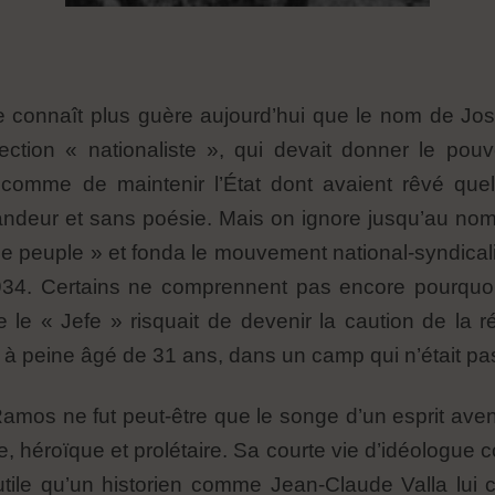
connaît plus guère aujourd’hui que le nom de José
tion « nationaliste », qui devait donner le pouvoi
r comme de maintenir l’État dont avaient rêvé qu
andeur et sans poésie. Mais on ignore jusqu’au 
 de peuple » et fonda le mouvement national-syndical
934. Certains ne comprennent pas encore pourquoi 
 le « Jefe » risquait de devenir la caution de la ré
à peine âgé de 31 ans, dans un camp qui n’était pas t
os ne fut peut-être que le songe d’un esprit ave
re, héroïque et prolétaire. Sa courte vie d’idéologue 
 utile qu’un historien comme Jean-Claude Valla lui c