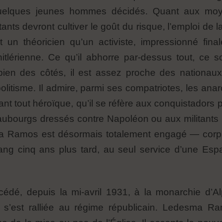
elques jeunes hommes décidés. Quant aux moyens
ants devront cultiver le goût du risque, l’emploi de la
un théoricien qu’un activiste, impressionné fina
itlérienne. Ce qu’il abhorre par-dessus tout, ce 
 bien des côtés, il est assez proche des nationau
litisme. Il admire, parmi ses compatriotes, les ana
nt tout héroïque, qu’il se réfère aux conquistadors p
ubourgs dressés contre Napoléon ou aux militants pr
a Ramos est désormais totalement engagé — corps
sang cinq ans plus tard, au seul service d’une Esp
dé, depuis la mi-avril 1931, à la monarchie d’A
ise s’est ralliée au régime républicain. Ledesma