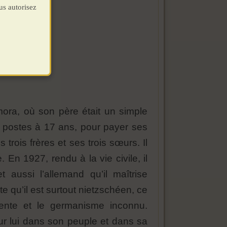
us autorisez
ra, où son père était un simple
es postes à 17 ans, pour payer ses
trois frères et ses trois sœurs. Il
 En 1927, rendu à la vie civile, il
t aussi l’allemand qu’il maîtrise
te qu’il est surtout nietzschéen, ce
sente et le germanisme inconnu.
our lui dans son peuple et dans sa