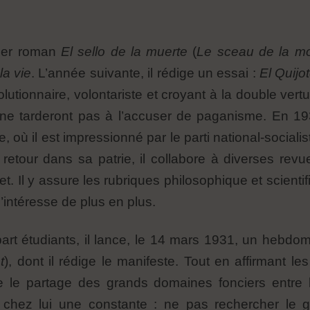
mier roman
El sello de la muerte
(
Le sceau de la mo
la vie
. L’année suivante, il rédige un essai :
El Quijo
évolutionnaire, volontariste et croyant à la double ver
s ne tarderont pas à l’accuser de paganisme. En 1
ù il est impressionné par le parti national-socialis
retour dans sa patrie, il collabore à diverses revu
 Il y assure les rubriques philosophique et scientif
e l’intéresse de plus en plus.
art étudiants, il lance, le 14 mars 1931, un hebd
t
), dont il rédige le manifeste. Tout en affirmant le
 le partage des grands domaines fonciers entre l
a chez lui une constante : ne pas rechercher le