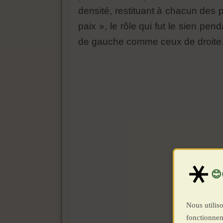
densité, restituant à chacun des p
paix », le rôle qui fut le sien p
de gauche comme ceux de droite
Nous utiliso
fonctionnem