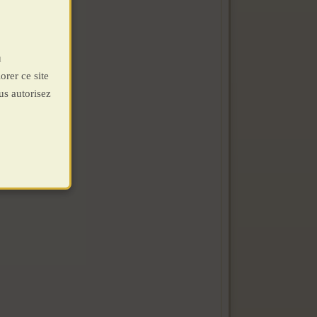
u
orer ce site
us autorisez