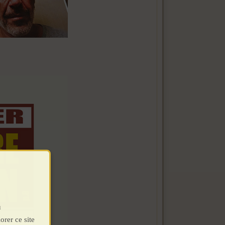
u
orer ce site