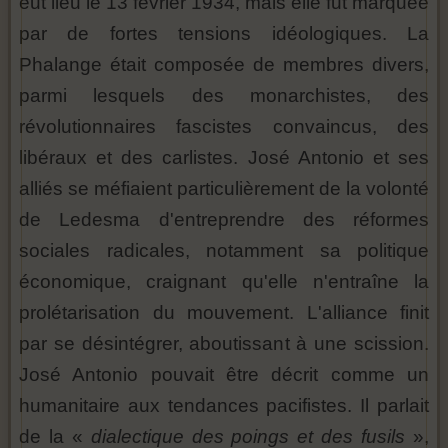
eut lieu le 13 février 1934, mais elle fut marquée
par de fortes tensions idéologiques. La
Phalange était composée de membres divers,
parmi lesquels des monarchistes, des
révolutionnaires fascistes convaincus, des
libéraux et des carlistes. José Antonio et ses
alliés se méfiaient particulièrement de la volonté
de Ledesma d'entreprendre des réformes
sociales radicales, notamment sa politique
économique, craignant qu'elle n'entraîne la
prolétarisation du mouvement. L'alliance finit
par se désintégrer, aboutissant à une scission.
José Antonio pouvait être décrit comme un
humanitaire aux tendances pacifistes. Il parlait
de la «
dialectique des poings et des fusils
»,