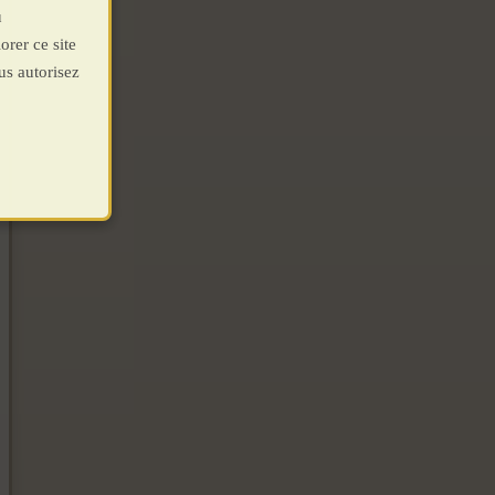
u
orer ce site
us autorisez