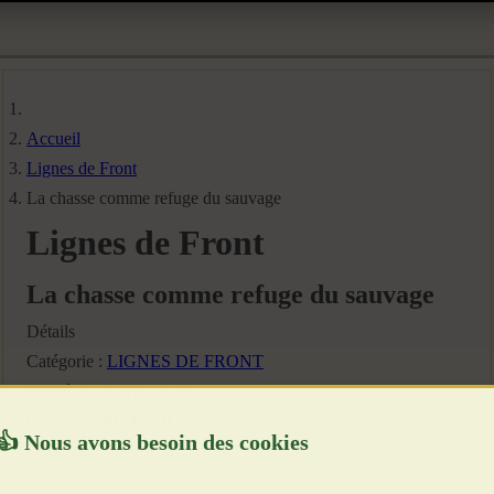
Accueil
Lignes de Front
La chasse comme refuge du sauvage
Lignes de Front
La chasse comme refuge du sauvage
Détails
Catégorie :
LIGNES DE FRONT
Publié le : 30 Mai 2026
Création : 30 Mai 2026
Clics : 593