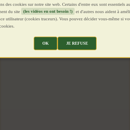
ns des cookies sur notre site web. Certains d'entre eux sont essentiels a
ent du site
(les vidéos en ont besoin !)
et d'autres nous aident à améli
ence utilisateur (cookies traceurs). Vous pouvez décider vous-même si vo
cookies.
OK
JE REFUSE