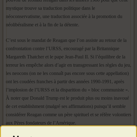
mystique trouve sa traduction politique dans le
néoconservatisme, une traduction associée à la promotion du
néolibéralisme et à la fin de la détente.
C’est sous le mandat de Reagan que l’on assiste au retour de la
confrontation contre l’URSS, encouragé par la Britannique
Margareth Thatcher et le pape Jean-Paul II. Si l’équilibre de la
terreur les empêche alors d’agir en transgressant les règles du jeu,
les neocons (on ne les connaît pas encore sous cette appellation)
ont les coudées franches à partir des années 1990-1991, après
l’implosion de l’URSS et la disparition du « bloc communiste ».
À noter que Donald Trump est le produit plus ou moins inavoué
de cet establishment (malgré ses affirmations) puisqu’il semble
considérer Reagan comme un père spirituel et se réfère volontiers
aux Pères fondateurs de l’Amérique.