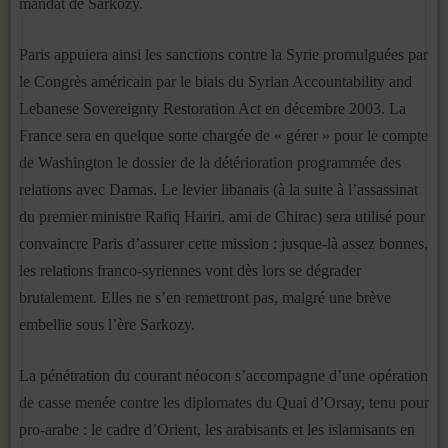
mandat de Sarkozy.
Paris appuiera ainsi les sanctions contre la Syrie promulguées par
le Congrès américain par le biais du Syrian Accountability and
Lebanese Sovereignty Restoration Act en décembre 2003. La
France sera en quelque sorte chargée de « gérer » pour le compte
de Washington le dossier de la détérioration programmée des
relations avec Damas. Le levier libanais (à la suite à l’assassinat
du premier ministre Rafiq Hariri, ami de Chirac) sera utilisé pour
convaincre Paris d’assurer cette mission : jusque-là assez bonnes,
les relations franco-syriennes vont dès lors se dégrader
brutalement. Elles ne s’en remettront pas, malgré une brève
embellie sous l’ère Sarkozy.
La pénétration du courant néocon s’accompagne d’une opération
de casse menée contre les diplomates du Quai d’Orsay, tenu pour
pro-arabe : le cadre d’Orient, les arabisants et les islamisants en