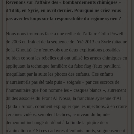
Revenons sur l’affaire des « bombardements chimiques »
d’Idlib, en Syrie, en avril dernier. Pourquoi ne criez-vous
pas avec les loups sur la responsabilité du régime syrien ?
Nous nous trouvons face à une redite de l’affaire Colin Powell
de 2003 en Irak et de la séquence de l’été 2013 en Syrie (attaque
de la Ghouta). Je n’entrevois que deux explications possibles :
ou bien ce sont les rebelles qui ont utilisé les armes chimiques en
appliquant la technique familière du false flag (faux pavillon),
maquillant par la suite les photos des enfants. Ces enfants
n’auraient-ils pas été tués puis « soignés » par ces escrocs de
l’humanitaire que l’on nomme les « casques blancs », autrement
dit des associés du Front Al-Nosra, la franchise syrienne d’Al-
Qaïda ? Sinon, comment expliquer que les injections, à en croire
certaines vidéos, semblent factices, le niveau du liquide
demeurant inchangé du début à la fin de la piqûre de «
réanimation » ? Si ces cadavres d’enfants morts, soigneusement