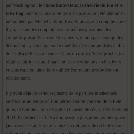
par Washington :
le chaos innovateur, la théorie du fou et le
false flag,
autant d’intox dont les mécanismes ont été démontés,
notamment par Michel Collon. En définitive, si « complotisme »
il y a, ce sont les comploteurs eux-mêmes qui aiment les
complots puisqu’ils en sont les auteurs, et non pas ceux qui les
dénoncent, systématiquement qualifiés de « complotistes » afin
de les discréditer par avance. Dans un ordre d’idées proche, les
régimes takfiristes qui financent les « révolutions » chez leurs
voisins espèrent ainsi faire oublier leur nature profondément
réactionnaire.
Il y avait déjà un certain cynisme de la part des intellectuels
américains au temps où l’on pérorait sur le contenu de la fiole
qu’avait brandie Colin Powell au Conseil de sécurité de l’Onu en
2003. Ils disaient : « L’Amérique est le plus grand empire qui ait
jamais existé sur Terre, discutez et critiquez telle ou telle de nos
actions si vous voulez, nous, pendant ce temps, nous créons des