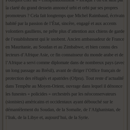
la clarté du grand dessein annoncé urbi et orbi par ses propres
promoteurs ? Cela fait longtemps que Michel Raimbaud, écrivain
habité par la passion de l’État, sincère, engagé et aux accents
volontiers gaulliens, ne prête plus d’attention aux chiens de garde
de l’establishment qui le snobent. Ancien ambassadeur de France
en Mauritanie, au Soudan et au Zimbabwe, et bien connu des
lecteurs d’Afrique Asie, ce fin connaisseur du monde arabe et de
l’Afrique a servi comme diplomate dans de nombreux pays (avec
un long passage au Brésil), avant de diriger l’Office français de
protection des réfugiés et apatrides (Ofpra). Tout reste d’actualité
dans Tempête au Moyen-Orient, ouvrage dans lequel il dénonce
les funestes « policides » orchestrés par les néoconservateurs
(sionistes) américains et occidentaux ayant débouché sur le
démantèlement du Soudan, de la Somalie, de l’Afghanistan, de
l’Irak, de la Libye et, aujourd’hui, de la Syrie.