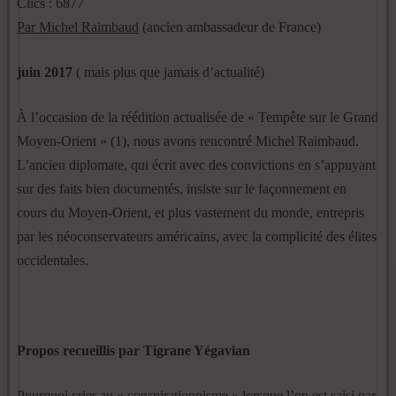
Clics : 6877
Par Michel Raimbaud
(ancien ambassadeur de France)
juin 2017
( mais plus que jamais d’actualité)
À l’occasion de la réédition actualisée de « Tempête sur le Grand
Moyen-Orient » (1), nous avons rencontré Michel Raimbaud.
L’ancien diplomate, qui écrit avec des convictions en s’appuyant
sur des faits bien documentés, insiste sur le façonnement en
cours du Moyen-Orient, et plus vastement du monde, entrepris
par les néoconservateurs américains, avec la complicité des élites
occidentales.
Propos recueillis par Tigrane Yégavian
Pourquoi crier au « conspirationnisme » lorsque l’on est saisi par