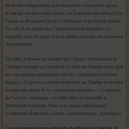
du double endiguement), puis la première et la seconde guerre
d’Irak qui ont mis ce pays à terre, les États-Unis ont délégué à la
France, au Royaume-Uni et à l’Allemagne la gestion du dossier.
En cela, il me semble que l’ancien président Khatami s’est
engouffré dans un piège, d’où la rupture actée par son successeur
Ahmadjinehad.
En 2006, le dossier est transféré de l’Agence internationale de
l’énergie atomique au Conseil de sécurité des Nations unies, dont
les cinq membres permanents sont des « puissances nucléaires
légales ». Ce qui va accentuer la pression sur Téhéran et dévoiler
les objectifs cachés de la « négociation nucléaire ». La signature
de l’accord « historique » en juillet 2014 n’a pas réglé le
différend de fond entre l’Iran et ses quatre interlocuteurs
occidentaux (États-Unis, France, Grande-Bretagne, Allemagne).
Les néoconservateurs sortent-ils fragilisés par l’élection de