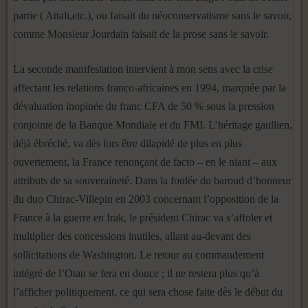
partie ( Attali,etc.), ou faisait du néoconservatisme sans le savoir,
comme Monsieur Jourdain faisait de la prose sans le savoir.
La seconde manifestation intervient à mon sens avec la crise
affectant les relations franco-africaines en 1994, marquée par la
dévaluation inopinée du franc CFA de 50 % sous la pression
conjointe de la Banque Mondiale et du FMI. L’héritage gaullien,
déjà ébréché, va dès lors être dilapidé de plus en plus
ouvertement, la France renonçant de facto – en le niant – aux
attributs de sa souveraineté. Dans la foulée du baroud d’honneur
du duo Chirac-Villepin en 2003 concernant l’opposition de la
France à la guerre en Irak, le président Chirac va s’affoler et
multiplier des concessions inutiles, allant au-devant des
sollicitations de Washington. Le retour au commandement
intégré de l’Otan se fera en douce ; il ne restera plus qu’à
l’afficher politiquement, ce qui sera chose faite dès le début du