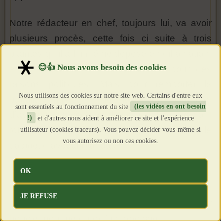
Notre rédacteur en chef, toujours lui, va avoir
plusieurs procès, cette fois ci suite à trois
plaintes qu'il a lui-même déposé en diffamation,
et en incitation à la discrimination pour des
raisons politiques. Mais pour remporter la
Nous utilisons des cookies sur notre site web. Certains d'entre eux
bataille juridique, il doit là encore s'entoure
sont essentiels au fonctionnement du site
(les vidéos en ont besoin
d'avocats spécialistes de la question. Le coût
!)
et d'autres nous aident à améliorer ce site et l'expérience
total sera autour des 5000 euros selon le
utilisateur (cookies traceurs). Vous pouvez décider vous-même si
vous autorisez ou non ces cookies.
cabinet d'avocat mandaté.
OK
Cela représente une dépense annexe au
budget 2024. Et nous ne vous parlons même
JE REFUSE
pas du budget 2025 qu'il faut dès à présent
boucler pour perdurer l'an prochain.