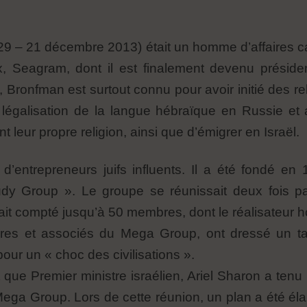
9 – 21 décembre 2013) était un homme d’affaires can
eux, Seagram, dont il est finalement devenu présid
, Bronfman est surtout connu pour avoir initié des re
a légalisation de la langue hébraïque en Russie et 
 leur propre religion, ainsi que d’émigrer en Israël.
’entrepreneurs juifs influents. Il a été fondé e
y Group ». Le groupe se réunissait deux fois pa
urait compté jusqu’à 50 membres, dont le réalisateur
es et associés du Mega Group, ont dressé un tab
 pour un « choc des civilisations ».
 que Premier ministre israélien, Ariel Sharon a tenu
a Group. Lors de cette réunion, un plan a été élab