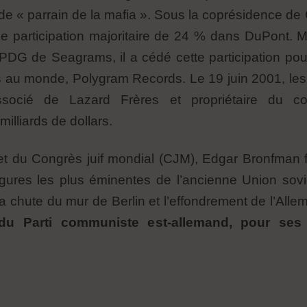
é de « parrain de la mafia ». Sous la coprésidence de
 participation majoritaire de 24 % dans DuPont. Ma
DG de Seagrams, il a cédé cette participation pour
ues au monde, Polygram Records. Le 19 juin 2001, l
ssocié de Lazard Frères et propriétaire du 
illiards de dollars.
et du Congrès juif mondial (CJM), Edgar Bronfman fu
ures les plus éminentes de l’ancienne Union sovié
 chute du mur de Berlin et l’effondrement de l’Alle
 du Parti communiste est-allemand, pour ses 