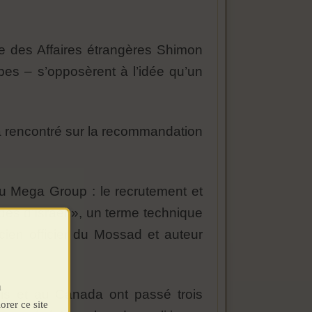
tre des Affaires étrangères Shimon
bes – s’opposèrent à l’idée qu’un
l a rencontré sur la recommandation
du Mega Group : le recrutement et
des d’Israël », un terme technique
ncien officier du Mossad et auteur
u
is et au Canada ont passé trois
orer ce site