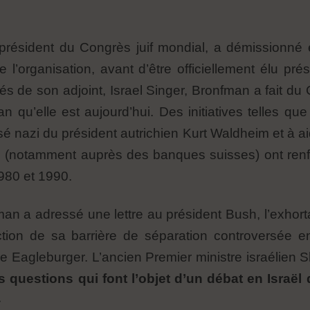
 président du Congrès juif mondial, a démissionné
de l’organisation, avant d’être officiellement élu p
és de son adjoint, Israel Singer, Bronfman a fait du 
n qu’elle est aujourd’hui. Des initiatives telles que
ssé nazi du président autrichien Kurt Waldheim et à ai
ion (notamment auprès des banques suisses) ont renfo
980 et 1990.
an a adressé une lettre au président Bush, l’exhortan
uction de sa barrière de séparation controversée en
ce Eagleburger. L’ancien Premier ministre israélien
les questions qui font l’objet d’un débat en Israël
»