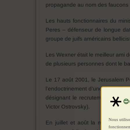
propagande au nom des faucons d
Les hauts fonctionnaires du minis
Peres – défenseur de longue date
groupe de juifs américains bellicis
Les Wexner était le meilleur ami d
de plusieurs personnes dont le ba
Le 17 août 2001, le Jerusalem Po
l’endoctrinement d’une nouvelle g
désignant le recrutement d’agents
Victor Ostrovsky).
Nous utiliso
En juillet et août la même ann
fonctionnem