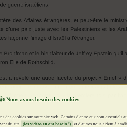
e guerre israéliens.
tère des Affaires étrangères, et peut-être le minis
 d’une paix juste avec les Palestiniens et les Ara
tes façonne l’image d’Israël à l’étranger.
e Bronfman et le bienfaiteur de Jeffrey Epstein qu’i
ron Elie de Rothschild.
st a révélé une autre facette du projet « Emet » 
énération de « tsayonim » nord-américains (« les ai
 informels, rapporté pour la première fois par l’a
ns des cookies sur notre site web. Certains d'entre eux sont essentiels a
ée, 40 étudiants issus de 27 campus aux États-Un
ent du site
(les vidéos en ont besoin !)
et d'autres nous aident à améli