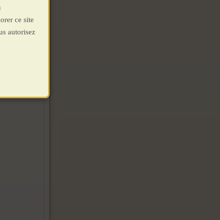
u
orer ce site
us autorisez