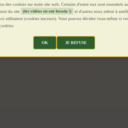
ns des cookies sur notre site web. Certains d'entre eux sont essentiels a
ent du site
(les vidéos en ont besoin !)
et d'autres nous aident à améli
ence utilisateur (cookies traceurs). Vous pouvez décider vous-même si vo
cookies.
OK
JE REFUSE