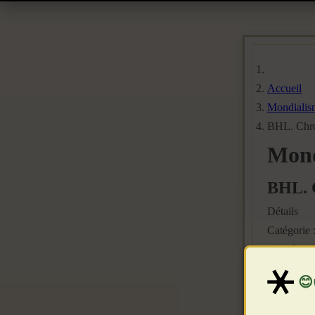
Accueil
Mondialis
BHL. Chro
Mond
BHL. 
Détails
Catégorie 
Publié le :
Création :
Clics : 554