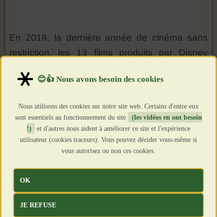
En 2019, la dernière année de cinéma sans
restriction, les 13 films produits par Disney
représentaient à eux seuls 36% du box office
américain. Et ce n'est pas une situation
exceptionnelle pour la marque aux grandes
Nous utilisons des cookies sur notre site web. Certains d'entre eux
oreilles : sur les 20 films les plus rentables de
sont essentiels au fonctionnement du site
(les vidéos en ont besoin
l’histoire, 14 sont produits par Disney ou par
!)
et d'autres nous aident à améliorer ce site et l'expérience
utilisateur (cookies traceurs). Vous pouvez décider vous-même si
des boîtes qu’ils ont rachetées.
vous autorisez ou non ces cookies.
Au-delà du cinéma, Disney possède des
OK
chaînes de télévision, quatre bateaux de
croisière (bientôt 7), et 12 parcs à thème
JE REFUSE
répartis sur toute la planète. C'est un empire du