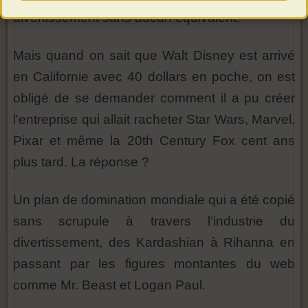
divertissement sans aucun équivalent.
Mais quand on sait que Walt Disney est arrivé
en Californie avec 40 dollars en poche, on est
obligé de se demander comment il a pu créer
l'entreprise qui allait racheter Star Wars, Marvel,
Pixar et même la 20th Century Fox cent ans
plus tard. La réponse ?
Un plan de domination mondiale qui a été copié
sans scrupule à travers l’industrie du
divertissement, des Kardashian à Rihanna en
passant par les figures montantes du web
comme Mr. Beast et Logan Paul.