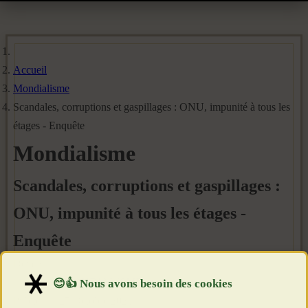
Accueil
Mondialisme
Scandales, corruptions et gaspillages : ONU, impunité à tous les
étages - Enquête
Mondialisme
Scandales, corruptions et gaspillages :
ONU, impunité à tous les étages -
Enquête
Détails
Catégorie :
MONDIALISME
Publié le : 27 Octobre 2021