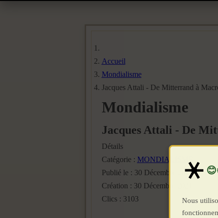
Accueil
Mondialisme
Jacques Attali - De Mitterrand à Mac
Mondialisme
Jacques Attali - De Mi
Détails
Catégorie :
MONDIALISME
Publié le : 30 Décembre 2021
Création : 30 Décembre 2021
Clics : 3103
Nous utiliso
fonctionnem