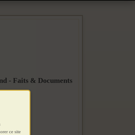
ond - Faits & Documents
u
orer ce site