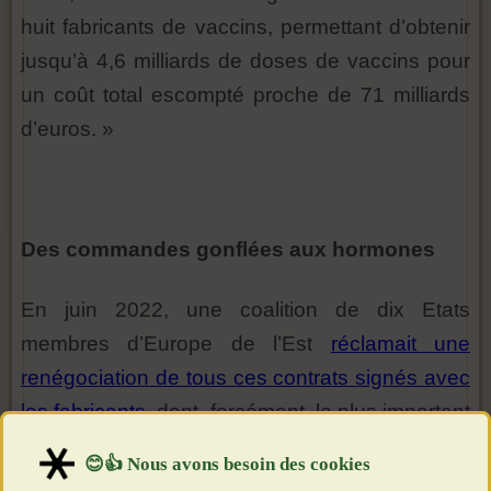
huit fabricants de vaccins, permettant d’obtenir
jusqu’à 4,6 milliards de doses de vaccins pour
un coût total escompté proche de 71 milliards
d’euros. »
Des commandes gonflées aux hormones
En juin 2022, une coalition de dix Etats
membres d’Europe de l’Est
réclamait une
renégociation de tous ces contrats signés avec
les fabricants
, dont, forcément, le plus important
d’entre eux avec Pfizer. La raison ? Les
quantités de vaccins livrées dépassent