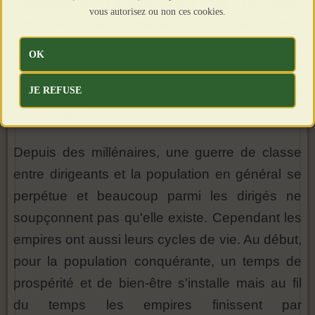
convenance. L'Église s'est fait un point
vous autorisez ou non ces cookies.
d'honneur de contrôler l'information, tout
chercheur scientifique se devait obtenir
OK
l'approbation du pape avant de divulguer le
résultat de ses recherches ; l'histoire de Galilée
JE REFUSE
en témoigne.
Depuis des millénaires, une guerre de classe
entre dirigeants et la population en général se
perpétue et beaucoup parmi les dirigés ne
soupçonnent pas qu'elle existe. Cependant les
empires ont aussi leurs cycles de vie. Au début,
pour la population conquérante, un temps de
prospérité et de bien-être s'installe mais au fil
du temps les empires finissent par