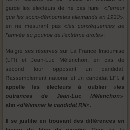
garde les électeurs de ne pas faire
«l’erreur
que les socio-démocrates allemands en 1933»
,
en ne mesurant pas
«les conséquences de
l’arrivée au pouvoir de l’extrême droite»
.
Malgré ses réserves sur La France Insoumise
(LFI) et Jean-Luc Mélenchon, en cas de
second tour opposant un candidat
Rassemblement national et un candidat LFI,
il
appelle les électeurs à oublier
«les
outrances de Jean-Luc Mélenchon»
afin
«d’éliminer le candidat RN
»
.
Il se justifie en trouvant des différences en
faveur du bloc de gauche
. Pour lui, le