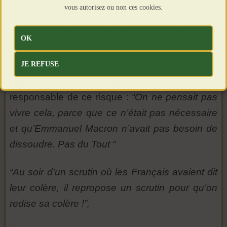
“Je ne voudrais pas qu’on vive cette situation et
vous autorisez ou non ces cookies.
qu’on ajoute ces mots au texte: “Quand on est
venu chercher les Musulmans, je n’ai rien dit
OK
car je n’étais pas Musulman”
JE REFUSE
Elle accuse Emmanuel Macron d’être
responsable de ce risque :
“On ne pensait pas
vivre cela, parce que ce n’était pas nécessaire
et qu’Emmanuel Macron n’avait pas besoin de
dissoudre. Pas du Tout “
“Au soir d’un scrutin où les Français avaient dit
leur colère, il repropose un scrutin pour qu’on
redise sa colère !”,