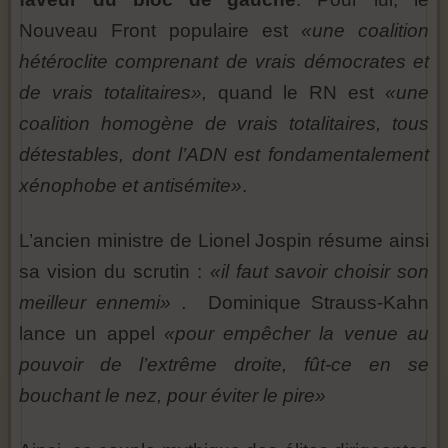
Nouveau Front populaire est
«une coalition
hétéroclite comprenant de vrais démocrates et
de vrais totalitaires»,
quand le RN est
«une
coalition homogène de vrais totalitaires, tous
détestables, dont l’ADN est fondamentalement
xénophobe et antisémite»
.
L’ancien ministre de Lionel Jospin résume ainsi
sa vision du scrutin :
«il faut savoir choisir son
meilleur ennemi» .
Dominique Strauss-Kahn
lance un appel
«pour empêcher la venue au
pouvoir de l’extrême droite, fût-ce en se
bouchant le nez, pour éviter le pire»