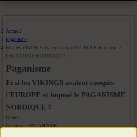
Accueil
Paganisme
Et si les VIKINGS avaient conquis l'EUROPE et imposé le
PAGANISME NORDIQUE ?
Paganisme
Et si les VIKINGS avaient conquis
l'EUROPE et imposé le PAGANISME
NORDIQUE ?
Détails
Catégorie :
PAGANISME
Publié le : 24 Mai 2026