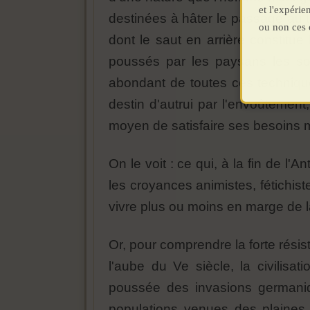
et l'expéri
destinées à hâter le passage au t
ou non ces 
dont le saut en arrière constit
poussés par les paysans les soi
abondant de toutes ces techniques 
destin d'autrui par l'envoûtement,
moyen de satisfaire ses besoins 
On le voit : ce qui, à la fin de l'A
les croyances animistes, fétichis
vivre plus ou moins en marge de l
Or, pour comprendre la forte résist
l'aube du Ve siècle, la civilis
poussée des invasions germaniqu
populations venues des plaines 