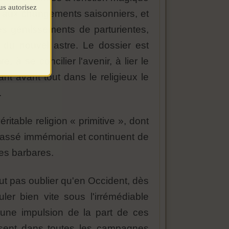
us autorisez
ée aux changements saisonniers, et
es gémissements de parturientes,
 du nouvel astre. Le dossier est
 à se concilier l'avenir, à lier le
ant avant tout dans le religieux le
.
éritable religion « primitive », dont
 passé immémorial et continuent de
es barbares.
faut pas oublier qu'en Occident, dès
er bien vite sous l'irrémédiable
 une impulsion de la part de ces
issent dans toutes les campagnes