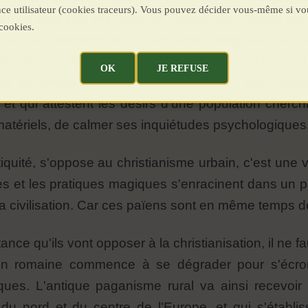
ence utilisateur (cookies traceurs). Vous pouvez décider vous-même si vo
emps neuf par une sorte de claudication rituelle li
cookies.
ue l'un des éléments de la séquence magique ; ou c
rs de nouvelle lune pour aider à l'accouchement
OK
JE REFUSE
destinées à détourner les périls d'un sort contraire,
 et qui attestent les désirs d'une population cherch
matériels, de calmer ses inquiétudes psychologiques
ntiquité, s'oppose au christianisme urbain, c'est une v
tes et les pratiques magiques s'enracinent dans un
a civilisation. Car ces païens sont en même temps d
ance qu'ils vont opposer à la christianisation, il ne 
ation romaine commence à se dégrader pour s'écroul
es. L'antique paganisme rural va ainsi recevoir
du nord et du centre de l'Europe, et qui s'établ