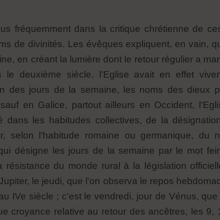
lus fréquemment dans la critique chrétienne de ce
ms de divinités. Les évêques expliquent, en vain, qu'
aine, en créant la lumière dont le retour régulier a 
 deuxième siècle, l'Eglise avait en effet vivem
n des jours de la semaine, les noms des dieux pa
, sauf en Galice, partout ailleurs en Occident, l'E
é dans les habitudes collectives, de la désignati
er, selon l'habitude romaine ou germanique, du 
ui désigne les jours de la semaine par le mot feira
 résistance du monde rural à la législation offici
Jupiter, le jeudi, que l'on observa le repos hebdomad
u IVe siècle ; c'est le vendredi, jour de Vénus, que 
ue croyance relative au retour des ancêtres, les 9