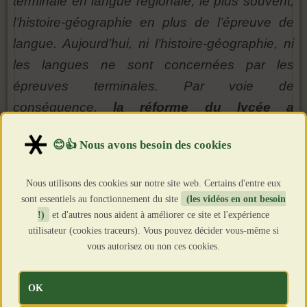
terminale en langue régionale, le plus souvent,
l’histoire-géographie en plus de l’épreuve de
langue. Aujourd’hui, ni l’histoire-géographie, ni
les langues ne sont concernées par les
épreuves terminales. Par voie de
conséquence,
la réforme du lycée a
contribué à invisibiliser les langues et
cultures régionales
. D’ailleurs, depuis 2019,
l’enseignement facultatif des langues vivantes
Nous utilisons des cookies sur notre site web. Certains d'entre eux
étrangères et régionales est bien mis à mal
sont essentiels au fonctionnement du site
(les vidéos en ont besoin
pour plusieurs raisons. La réforme Blanquer
!)
et d'autres nous aident à améliorer ce site et l'expérience
utilisateur (cookies traceurs). Vous pouvez décider vous-même si
du lycée a complexifié les emplois du temps,
vous autorisez ou non ces cookies.
ainsi, les LVC (enseignement facultatif des
langues vivantes et régionales) sont
OK
dispensées sur des
créneaux horaires peu