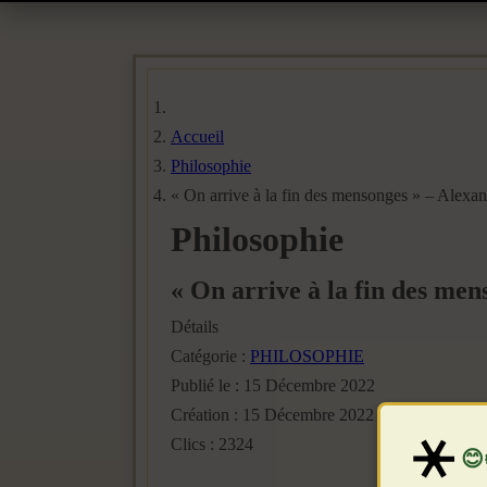
Accueil
Philosophie
« On arrive à la fin des mensonges » – Alexa
Philosophie
« On arrive à la fin des me
Détails
Catégorie :
PHILOSOPHIE
Publié le : 15 Décembre 2022
Création : 15 Décembre 2022
Clics : 2324