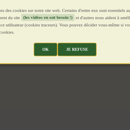
ns des cookies sur notre site web. Certains d'entre eux sont essentiels a
éorgienne, Alexandre Havard vit à Moscou depuis un
ent du site
(les vidéos en ont besoin !)
et d'autres nous aident à améli
vocat avant de se consacrer au développement du sys
ence utilisateur (cookies traceurs). Vous pouvez décider vous-même si vo
 la science de la vertu élaborée par les anciens Gr
cookies.
OK
JE REFUSE