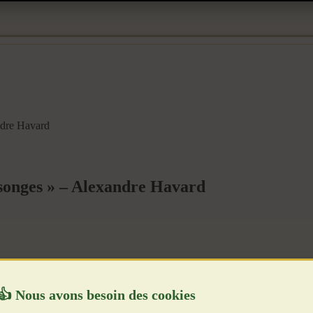
ndre Havard
nsonges » – Alexandre Havard