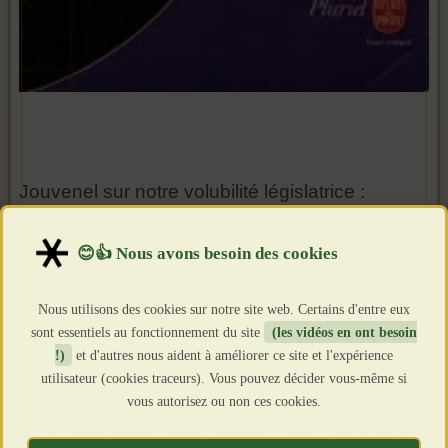
Jouvenel sur notre volubilité législatrice :
« Que tout doive toujours pouvoir être remis en
question, c'est probablement l'erreur capitale
de notre époque. Aucune société, a dit Comte,
Nous utilisons des cookies sur notre site web. Certains d'entre eux
sont essentiels au fonctionnement du site
(les vidéos en ont besoin
ne peut subsister sans le respect unanime
!)
et d'autres nous aident à améliorer ce site et l'expérience
accordé à certaines notions fondamentales
utilisateur (cookies traceurs). Vous pouvez décider vous-même si
soustraites à la discussion. Et la vraie liberté ne
vous autorisez ou non ces cookies.
peut consister que dans une soumission