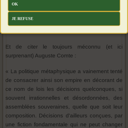
rationnelle à la seule prépondérance
OK
convenablement constatée des lois
JE REFUSE
fondamentales de la nature, à l'abri de tout
arbitraire commandement. »
Et de citer le toujours méconnu (et ici
surprenant) Auguste Comte :
« La politique métaphysique a vainement tenté
de consacrer ainsi son empire en décorant de
ce nom de lois les décisions quelconques, si
souvent irrationnelles et désordonnées, des
assemblées souveraines, quelle que soit leur
composition. Décisions d'ailleurs conçues, par
une fiction fondamentale qui ne peut changer