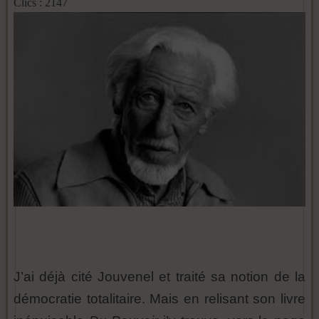
Clics : 2147
J’ai déjà cité Jouvenel et traité sa notion de la
démocratie totalitaire. Mais en relisant son livre