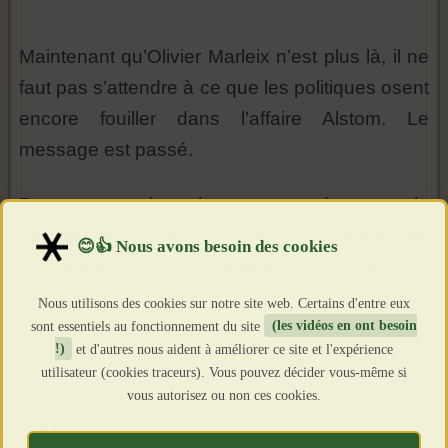
Maintenant qu’Olivier Marleix n’est plus là, il ne
faut pas s’attendre à ce que les politiques osent
encore fouiller dans l’affaire Alstom. Le
message est passé.
Pour ceux qui veulent comprendre toute la
machination, TOUT est là : Le Pacte de
corruption 👉 Disponible sur Faits et
Documents
Nous utilisons des cookies sur notre site web. Certains d'entre eux
sont essentiels au fonctionnement du site
(les vidéos en ont besoin
-
https://faitsetdocuments.com/catalogu...
!)
et d'autres nous aident à améliorer ce site et l'expérience
utilisateur (cookies traceurs). Vous pouvez décider vous-même si
vous autorisez ou non ces cookies.