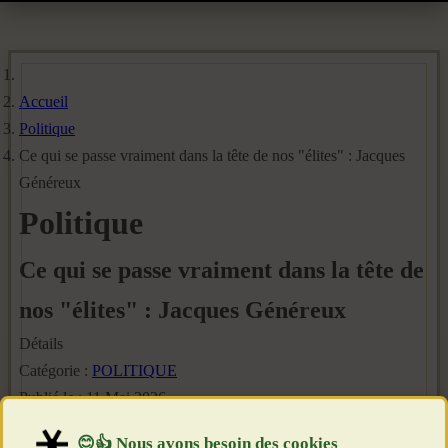
Accueil
Politique
Ce qui se passe vraiment dans la tête de nos "élites" : Jacques
Généreux
Politique
Ce qui se passe vraiment dans la tête de
nos "élites" : Jacques Généreux
Détails
Catégorie :
POLITIQUE
Publié le : 11 Mai 2026
Création : 11 Mai 2026