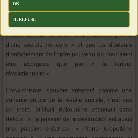
OK
contrairement à la légende d’un Marx purement
scientifique trahi par ses successeurs, écrivait
JE REFUSE
noir sur blanc que « la violence est
l’accoucheuse de toute vieille société grosse
d’une société nouvelle » et que les douleurs
d’enfantement de l’ordre nouveau ne pourraient
être abrégées que par « la terreur
révolutionnaire ».
L’anarchisme, souvent présenté comme une
variante douce de la révolte sociale, n’est pas
en reste. Mikhaïl Bakounine assumait sans
détour : « La passion de la destruction est aussi
une passion créatrice. » Pierre Kropotkine