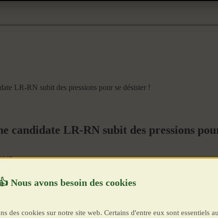
date LR-RN subit des pressions pour se désister !
ne candidate LR-RN subit des pressions pour 
QUE
2024
2024
ns des cookies sur notre site web. Certains d'entre eux sont essentiels a