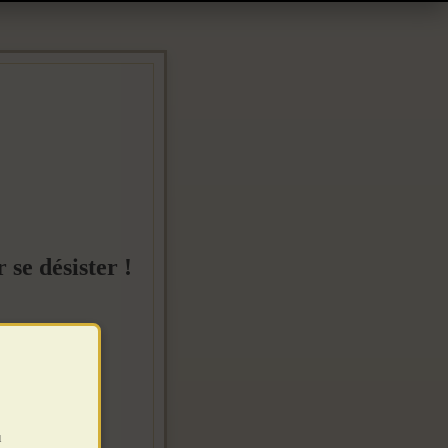
se désister !
u