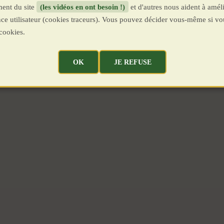
ent du site
(les vidéos en ont besoin !)
et d'autres nous aident à améli
ence utilisateur (cookies traceurs). Vous pouvez décider vous-même si vo
cookies.
OK
JE REFUSE