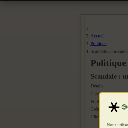
Accueil
Politique
Scandale : une candi
Politique
Scandale : u
Détails
Catégorie :
POLITI
Publié le : 4 Juillet 
Création : 4 Juillet 
Clics : 1884
Nous utiliso