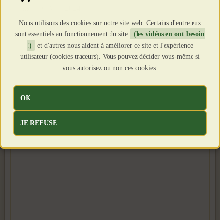
Création : 6 Août 2024
Clics : 1901
Nous utilisons des cookies sur notre site web. Certains d'entre eux
sont essentiels au fonctionnement du site
(les vidéos en ont besoin
!)
et d'autres nous aident à améliorer ce site et l'expérience
utilisateur (cookies traceurs). Vous pouvez décider vous-même si
vous autorisez ou non ces cookies.
OK
JE REFUSE