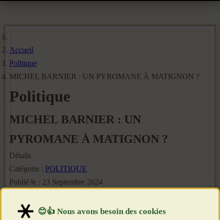
Accueil
Politique
MICHEL BARNIER : UN PYROMANE À MATIGNON ?
Politique
MICHEL BARNIER : UN
PYROMANE À MATIGNON ?
Détails
Catégorie :
POLITIQUE
Publié le : 23 Septembre 2024
Création : 23 Septembre 2024
Clics : 1801