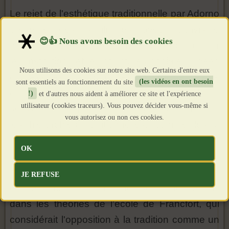
Le rejet de l'esthétique traditionnelle par Adorno
présente des similitudes avec l'activisme
moderne « woke », qui cherche à démanteler
les institutions et les structures sociales jugées
Nous utilisons des cookies sur notre site web. Certains d'entre eux
oppressives, y compris les normes de beauté
sont essentiels au fonctionnement du site
(les vidéos en ont besoin
et de moralité. Ce type d'activisme célèbre
!)
et d'autres nous aident à améliorer ce site et l'expérience
utilisateur (cookies traceurs). Vous pouvez décider vous-même si
souvent des figures qui remettent en question
vous autorisez ou non ces cookies.
les hiérarchies traditionnelles, comme les «
filles patronnesses » ou les mouvements de
OK
sexualité alternative, comme une forme de
résistance contre le patriarcat et les normes
JE REFUSE
conservatrices. Ces attitudes se reflètent en fait
dans les théories de l'école de Francfort, qui
considérait l'opposition à la tradition comme un