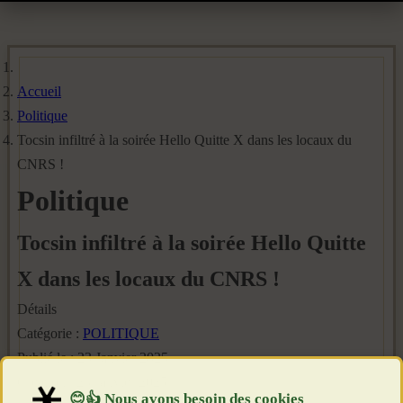
Accueil
Politique
Tocsin infiltré à la soirée Hello Quitte X dans les locaux du
CNRS !
Politique
Tocsin infiltré à la soirée Hello Quitte
X dans les locaux du CNRS !
Détails
Catégorie :
POLITIQUE
Publié le : 23 Janvier 2025
Création : 23 Janvier 2025