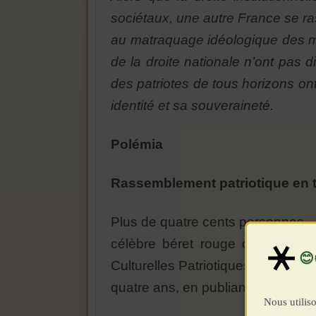
sociétaux, une autre France se ra
au matraquage idéologique des mé
de la droite nationale n’ont pas 
des patriotes de tous horizons on
identité et sa souveraineté.
Polémia
Rassemblement patriotique en t
Plus de quatre cents personnes –
célèbre béret rouge ou affichan
Culturelles Patriotiques organisé
quatre ans, en publiant une célèb
Nous utiliso