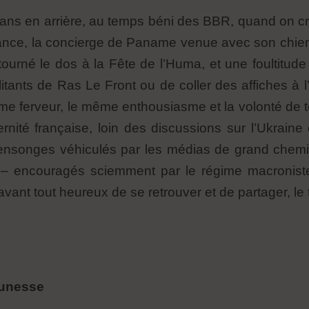
ans en arrière, au temps béni des BBR, quand on cro
rance, la concierge de Paname venue avec son chien 
 tourné le dos à la Fête de l’Huma, et une foultitud
litants de Ras Le Front ou de coller des affiches à l’
me ferveur, le même enthousiasme et la volonté de t
rnité française, loin des discussions sur l’Ukraine o
t mensonges véhiculés par les médias de grand chem
ès – encouragés sciemment par le régime macroni
avant tout heureux de se retrouver et de partager, le
jeunesse