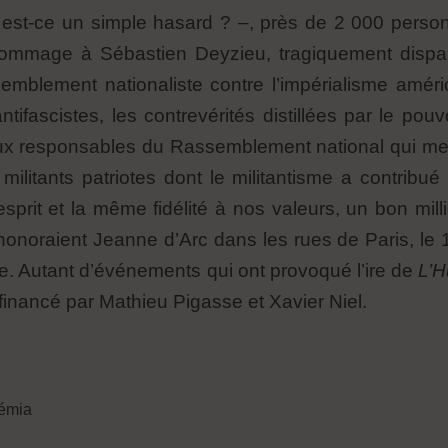
est-ce un simple hasard ? –, près de 2 000 personn
 hommage à Sébastien Deyzieu, tragiquement dispa
semblement nationaliste contre l’impérialisme améri
ifascistes, les contrevérités distillées par le pou
aux responsables du Rassemblement national qui met
ilitants patriotes dont le militantisme a contribué
rit et la même fidélité à nos valeurs, un bon milli
honoraient Jeanne d’Arc dans les rues de Paris, le 11
e. Autant d’événements qui ont provoqué l’ire de
L’
 financé par Mathieu Pigasse et Xavier Niel.
lémia