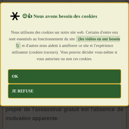
ayant pour but de troubler l’ordre public par
l’intimidation ou la terreur ».
Rappelons que le meurtrier, dont le nom et
Nous utilisons des cookies sur notre site web. Certains d'entre eux
prénom ont immédiatement été publié et qui,
sont essentiels au fonctionnement du site
(les vidéos en ont besoin
!)
et d'autres nous aident à améliorer ce site et l'expérience
cette fois, ne jouit pas de la qualification de
utilisateur (cookies traceurs). Vous pouvez décider vous-même si
« présumé », n’a pas assassiné un Maghrébin
vous autorisez ou non ces cookies.
qui passait par là, mais son voisin, avec lequel
il avait des différends de longue date. Un
OK
assassinat qui n’est pas non plus un «
meurtre
totalement gratuit
» comme il a été dit (toujours
JE REFUSE
avant les résultats de l’enquête), puisque le
propre de l’assassinat gratuit est l’absence de
motivation apparente.