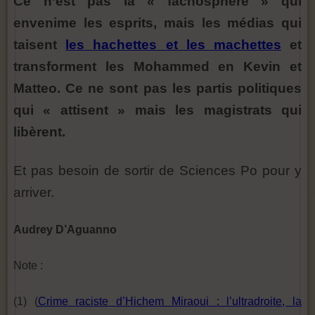
Ce n’est pas la « fachosphère » qui
envenime les esprits, mais les médias qui
taisent
les hachettes et les machettes
et
transforment les Mohammed en Kevin et
Matteo. Ce ne sont pas les partis politiques
qui « attisent » mais les magistrats qui
libèrent.
Et pas besoin de sortir de Sciences Po pour y
arriver.
Audrey D’Aguanno
Note :
(1) (
Crime raciste d’Hichem Miraoui : l’ultradroite, la