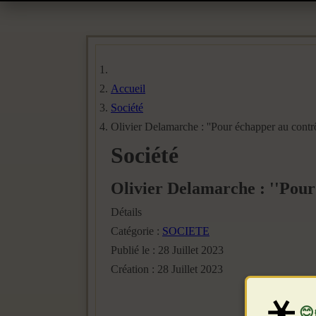
Accueil
Société
Olivier Delamarche : ''Pour échapper au contrôle
Société
Olivier Delamarche : ''Pour é
Détails
Catégorie :
SOCIETE
Publié le : 28 Juillet 2023
Création : 28 Juillet 2023