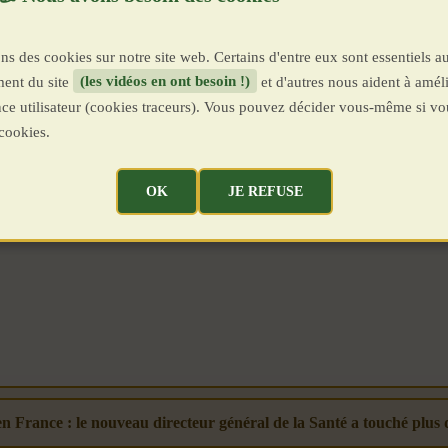
ns des cookies sur notre site web. Certains d'entre eux sont essentiels a
ent du site
(les vidéos en ont besoin !)
et d'autres nous aident à améli
ence utilisateur (cookies traceurs). Vous pouvez décider vous-même si vo
cookies.
OK
JE REFUSE
n France : le nouveau directeur général de la Santé a touché plus 