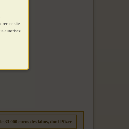
u
orer ce site
us autorisez
de 33 000 euros des labos, dont Pfizer