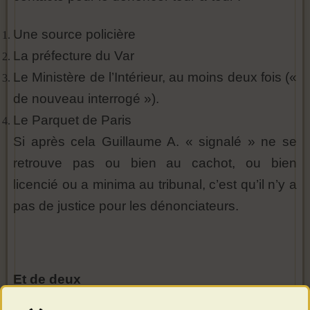
Une source policière
La préfecture du Var
Le Ministère de l’Intérieur, au moins deux fois («
de nouveau interrogé »).
Le Parquet de Paris
Si après cela Guillaume A. « signalé » ne se
retrouve pas ou bien au cachot, ou bien
licencié ou a minima au tribunal, c’est qu’il n’y a
pas de justice pour les dénonciateurs.
Et de deux