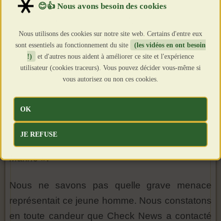
Prenons un second exemple, dans le monde
du rugby, citation
« CheckNews a également
Nous utilisons des cookies sur notre site web. Certains d'entre eux
relevé la présence d’un mineur évoluant dans
sont essentiels au fonctionnement du site
(les vidéos en ont besoin
la section associative d’un club de Top 14. Le
!)
et d'autres nous aident à améliorer ce site et l'expérience
club nous explique s’être entretenu avec le
utilisateur (cookies traceurs). Vous pouvez décider vous-même si
vous autorisez ou non ces cookies.
jeune garçon et sa famille. Pour sa défense, ce
dernier explique avoir atterri contre son gré
OK
dans le canal Telegram, en recherchant via
TikTok des renseignements sur l’armée et le
JE REFUSE
moyen de rejoindre l’équipe de rugby de la
Marine
».
Nous ne savons pas quelle grave menace
représentait ce jeune homme. Nous constatons
en toute candeur que Check News a contacté