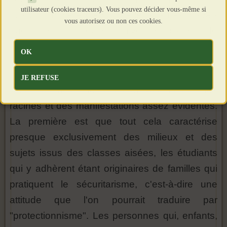
utilisateur (cookies traceurs). Vous pouvez décider vous-même si
p. 23), comme en témoigne le fait - très grave -
vous autorisez ou non ces cookies.
que « de nombreuses universités exigent de
leurs chercheurs une adhésion écrite à leurs
OK
valeurs » (Ibid., vol. II, p. 22).
JE REFUSE
Ces pratiques, méthodes et valeurs ont des
racines et des manifestations assez évidentes.
La première est que tout cela caractérise
presque exclusivement des milieux et des
sujets issus des classes aisées, les étudiants
qui y adhèrent étant originaires de familles qui
pratiquent le sécuritarisme, c'est-à-dire une
attitude que l'on pourrait traduire par
"protectionnisme". Les personnes qui, enfants,