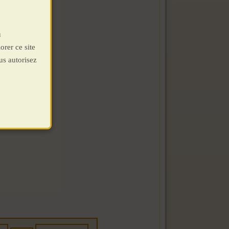
u
orer ce site
us autorisez