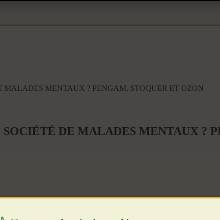
E MALADES MENTAUX ? PENGAM, STOQUER ET OZON
E SOCIÉTÉ DE MALADES MENTAUX ? 