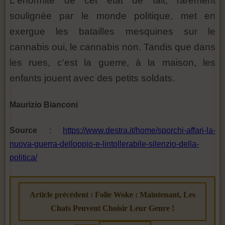
L'énormité de cet état de fait, rarement
soulignée par le monde politique, met en
exergue les batailles mesquines sur le
cannabis oui, le cannabis non. Tandis que dans
les rues, c'est la guerre, à la maison, les
enfants jouent avec des petits soldats.
Maurizio Bianconi
Source
:
https://www.destra.it/home/sporchi-affari-la-
nuova-guerra-delloppio-e-lintollerabile-silenzio-della-
politica/
Article précédent : Folie Woke : Maintenant, Les
Chats Peuvent Choisir Leur Genre !