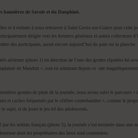
es bannières de Savoie et du Dauphiné.
ltes et 4 enfants à nous retrouver à Saint Genix-sur-Guiers pour cette j
principalement dirigée vers les fermiers généraux et autres collecteurs 
mbre des participants, aurait encore aujourd’hui du pain sur la planche.
 aérienne (photo 1) en direction de l’une des grottes réputées lui avoir
mplainte de Mandrin », tout en admirant depuis ce site magnifiquement
remières gouttes de pluie de la journée, nous avons suivi le parcours « in
rnes et caches fréquentés par le célèbre contrebandier », comme le propos
e sujet, et de jouer le jeu tel des adolescents.
é par les soldats français (photo 5), la journée s’est terminée dans une 
leureuse dont les propriétaires des lieux sont coutumiers.