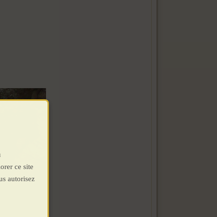
u
orer ce site
us autorisez