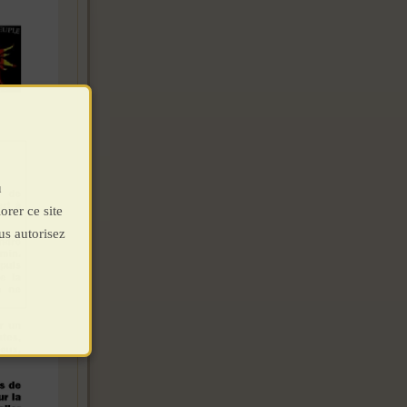
u
orer ce site
us autorisez