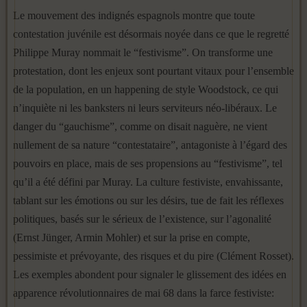
Le mouvement des indignés espagnols montre que toute
contestation juvénile est désormais noyée dans ce que le regretté
Philippe Muray nommait le “festivisme”. On transforme une
protestation, dont les enjeux sont pourtant vitaux pour l’ensemble
de la population, en un happening de style Woodstock, ce qui
n’inquiète ni les banksters ni leurs serviteurs néo-libéraux. Le
danger du “gauchisme”, comme on disait naguère, ne vient
nullement de sa nature “contestataire”, antagoniste à l’égard des
pouvoirs en place, mais de ses propensions au “festivisme”, tel
qu’il a été défini par Muray. La culture festiviste, envahissante,
tablant sur les émotions ou sur les désirs, tue de fait les réflexes
politiques, basés sur le sérieux de l’existence, sur l’agonalité
(Ernst Jünger, Armin Mohler) et sur la prise en compte,
pessimiste et prévoyante, des risques et du pire (Clément Rosset).
Les exemples abondent pour signaler le glissement des idées en
apparence révolutionnaires de mai 68 dans la farce festiviste: