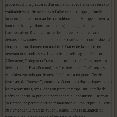
processus d’intégration et d’assimilation avec l’aide des réseaux
wahhabite/salafiste inféodés à l’allié saoudien (qui promettait
aussi un pétrole bon marché à condition que l’Europe s’ouvre à
toutes les immigrations musulmanes); on s’apprête, avec
l’ambassadeur Rivkin, à inciter les nouveaux banlieusards
déboussolés, toutes couleurs et toutes confessions confondues, à
bloquer le fonctionnement total de l’Etat et de la société en
générant des troubles civils dans les grandes agglomérations; en
Allemagne, Erdogan et Davutoglu menacent de faire jouer, au
détriment de l’Etat allemand, les “sociétés parallèles” turques,
étant bien entendu que le néo-libéralisme a eu pour effet de
favoriser, de “booster”, toutes les ‘économies diasporiques”, dont
les réseaux turcs, axés, dans un premier temps, sur le trafic de
l’héroïne; enfin, la pratique permanente du “politicide”, surtout
en France, ne permet aucune restauration du “politique”, au sens
où l’entendait le regretté Julien Freund. Sans restauration du