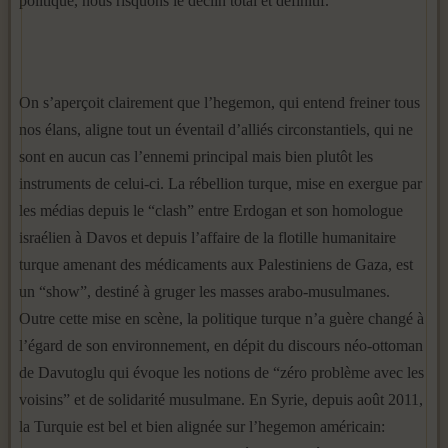
politique, nous risquons le déclin total et définitif.
On s’aperçoit clairement que l’hegemon, qui entend freiner tous
nos élans, aligne tout un éventail d’alliés circonstantiels, qui ne
sont en aucun cas l’ennemi principal mais bien plutôt les
instruments de celui-ci. La rébellion turque, mise en exergue par
les médias depuis le “clash” entre Erdogan et son homologue
israélien à Davos et depuis l’affaire de la flotille humanitaire
turque amenant des médicaments aux Palestiniens de Gaza, est
un “show”, destiné à gruger les masses arabo-musulmanes.
Outre cette mise en scène, la politique turque n’a guère changé à
l’égard de son environnement, en dépit du discours néo-ottoman
de Davutoglu qui évoque les notions de “zéro problème avec les
voisins” et de solidarité musulmane. En Syrie, depuis août 2011,
la Turquie est bel et bien alignée sur l’hegemon américain: