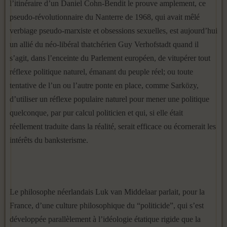
l’itinéraire d’un Daniel Cohn-Bendit le prouve amplement, ce
pseudo-révolutionnaire du Nanterre de 1968, qui avait mêlé
verbiage pseudo-marxiste et obsessions sexuelles, est aujourd’hui
un allié du néo-libéral thatchérien Guy Verhofstadt quand il
s’agit, dans l’enceinte du Parlement européen, de vitupérer tout
réflexe politique naturel, émanant du peuple réel; ou toute
tentative de l’un ou l’autre ponte en place, comme Sarközy,
d’utiliser un réflexe populaire naturel pour mener une politique
quelconque, par pur calcul politicien et qui, si elle était
réellement traduite dans la réalité, serait efficace ou écornerait les
intérêts du banksterisme.
Le philosophe néerlandais Luk van Middelaar parlait, pour la
France, d’une culture philosophique du “politicide”, qui s’est
développée parallèlement à l’idéologie étatique rigide que la