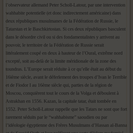
l’observateur allemand Peter Scholl-Latour, par une intervention
wahhabite potentielle (et donc indirectement américaine) dans
deux républiques musulmanes de la Fédération de Russie, le
Tatarstan et le Baschkirtostan. Si ces deux républiques basculent
dans le désordre civil ou si des fondamentalistes y arrivent au
pouvoir, le territoire de la Fédération de Russie serait
littéralement coupé en deux à hauteur de l’Oural, extrême nord
excepté, soit au-delà de la limite méridionale de la zone des
toundras. L’Europe serait réduite à ce qu’elle était au début du
16ième siècle, avant le déferlement des troupes d’Ivan le Terrible
et de Fiodor I au 16ème siècle qui, parties de la région de
Moscou, conquièrent tout le cours de la Volga et déboulent à
Astrakhan en 1556. Kazan, la capitale tatar, était tombée en
1552. Peter Scholl-Latour rappelle que les Tatars ne sont que fort
rarement séduits par le “wahhabisme” saoudien ou par
l’idéologie égyptienne des Frères Musulmans d’Hassan al-Banna