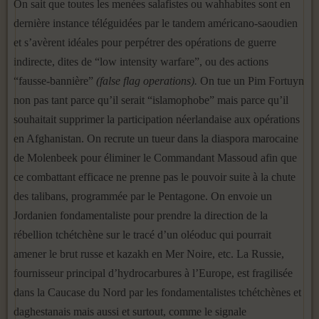
On sait que toutes les menées salafistes ou wahhabites sont en
dernière instance téléguidées par le tandem américano-saoudien
et s’avèrent idéales pour perpétrer des opérations de guerre
indirecte, dites de “low intensity warfare”, ou des actions
“fausse-bannière”
(false flag operations).
On tue un Pim Fortuyn
non pas tant parce qu’il serait “islamophobe” mais parce qu’il
souhaitait supprimer la participation néerlandaise aux opérations
en Afghanistan. On recrute un tueur dans la diaspora marocaine
de Molenbeek pour éliminer le Commandant Massoud afin que
ce combattant efficace ne prenne pas le pouvoir suite à la chute
des talibans, programmée par le Pentagone. On envoie un
Jordanien fondamentaliste pour prendre la direction de la
rébellion tchétchène sur le tracé d’un oléoduc qui pourrait
amener le brut russe et kazakh en Mer Noire, etc. La Russie,
fournisseur principal d’hydrocarbures à l’Europe, est fragilisée
dans la Caucase du Nord par les fondamentalistes tchétchènes et
daghestanais mais aussi et surtout, comme le signale