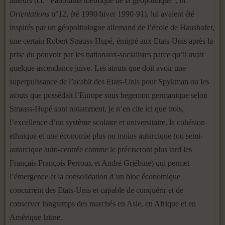
ailleurs (cf. “Panorama théorique de la géopolitique”, in
Orientations
n°12, été 1990/hiver 1990-91), lui avaient été
inspirés par un géopolitologue allemand de l’école de Haushofer,
une certain Robert Strauss-Hupé, émigré aux Etats-Unis après la
prise du pouvoir par les nationaux-socialistes parce qu’il avait
quelque ascendance juive. Les atouts que doit avoir une
superpuissance de l’acabit des Etats-Unis pour Spykman ou les
atouts que possédait l’Europe sous hegemon germanique selon
Strauss-Hupé sont notamment, je n’en cite ici que trois,
l’excellence d’un système scolaire et universitaire, la cohésion
ethnique et une économie plus ou moins autarcique (ou semi-
autarcique auto-centrée comme le préciseront plus tard les
Français François Perroux et André Grjébine) qui permet
l’émergence et la consolidation d’un bloc économique
concurrent des Etats-Unis et capable de conquérir et de
conserver longtemps des marchés en Asie, en Afrique et en
Amérique latine.