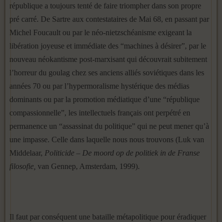
république a toujours tenté de faire triompher dans son propre
pré carré. De Sartre aux contestataires de Mai 68, en passant par
Michel Foucault ou par le néo-nietzschéanisme exigeant la
libération joyeuse et immédiate des “machines à désirer”, par le
nouveau néokantisme post-marxisant qui découvrait subitement
l’horreur du goulag chez ses anciens alliés soviétiques dans les
années 70 ou par l’hypermoralisme hystérique des médias
dominants ou par la promotion médiatique d’une “république
compassionnelle”, les intellectuels français ont perpétré en
permanence un “assassinat du politique” qui ne peut mener qu’à
une impasse. Celle dans laquelle nous nous trouvons (Luk van
Middelaar,
Politicide – De moord op de politiek in de Franse
filosofie,
van Gennep, Amsterdam, 1999).
Il faut par conséquent une bataille métapolitique pour éradiquer