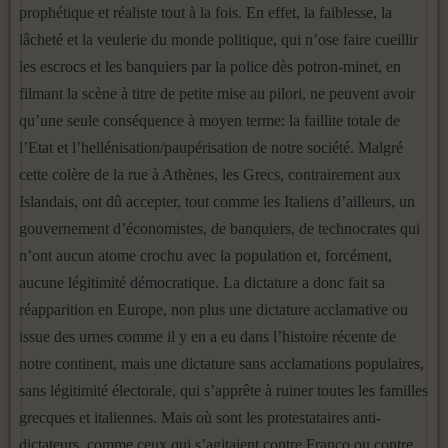
prophétique et réaliste tout à la fois. En effet, la faiblesse, la
lâcheté et la veulerie du monde politique, qui n’ose faire cueillir
les escrocs et les banquiers par la police dès potron-minet, en
filmant la scène à titre de petite mise au pilori, ne peuvent avoir
qu’une seule conséquence à moyen terme: la faillite totale de
l’Etat et l’hellénisation/paupérisation de notre société. Malgré
cette colère de la rue à Athènes, les Grecs, contrairement aux
Islandais, ont dû accepter, tout comme les Italiens d’ailleurs, un
gouvernement d’économistes, de banquiers, de technocrates qui
n’ont aucun atome crochu avec la population et, forcément,
aucune légitimité démocratique. La dictature a donc fait sa
réapparition en Europe, non plus une dictature acclamative ou
issue des urnes comme il y en a eu dans l’histoire récente de
notre continent, mais une dictature sans acclamations populaires,
sans légitimité électorale, qui s’apprête à ruiner toutes les familles
grecques et italiennes. Mais où sont les protestataires anti-
dictateurs, comme ceux qui s’agitaient contre Franco ou contre