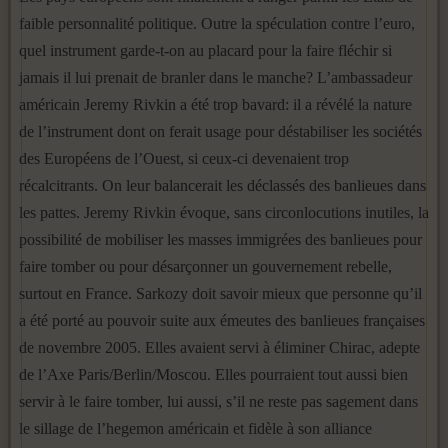
faible personnalité politique. Outre la spéculation contre l’euro,
quel instrument garde-t-on au placard pour la faire fléchir si
jamais il lui prenait de branler dans le manche? L’ambassadeur
américain Jeremy Rivkin a été trop bavard: il a révélé la nature
de l’instrument dont on ferait usage pour déstabiliser les sociétés
des Européens de l’Ouest, si ceux-ci devenaient trop
récalcitrants. On leur balancerait les déclassés des banlieues dans
les pattes. Jeremy Rivkin évoque, sans circonlocutions inutiles, la
possibilité de mobiliser les masses immigrées des banlieues pour
faire tomber ou pour désarçonner un gouvernement rebelle,
surtout en France. Sarkozy doit savoir mieux que personne qu’il
a été porté au pouvoir suite aux émeutes des banlieues françaises
de novembre 2005. Elles avaient servi à éliminer Chirac, adepte
de l’Axe Paris/Berlin/Moscou. Elles pourraient tout aussi bien
servir à le faire tomber, lui aussi, s’il ne reste pas sagement dans
le sillage de l’hegemon américain et fidèle à son alliance