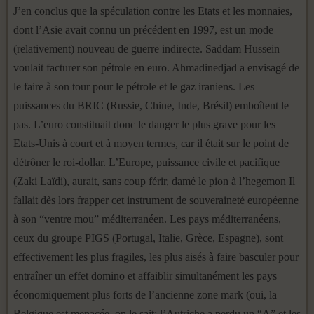
J’en conclus que la spéculation contre les Etats et les monnaies,
dont l’Asie avait connu un précédent en 1997, est un mode
(relativement) nouveau de guerre indirecte. Saddam Hussein
voulait facturer son pétrole en euro. Ahmadinedjad a envisagé de
le faire à son tour pour le pétrole et le gaz iraniens. Les
puissances du BRIC (Russie, Chine, Inde, Brésil) emboîtent le
pas. L’euro constituait donc le danger le plus grave pour les
Etats-Unis à court et à moyen termes, car il était sur le point de
détrôner le roi-dollar. L’Europe, puissance civile et pacifique
(Zaki Laïdi), aurait, sans coup férir, damé le pion à l’hegemon Il
fallait dès lors frapper cet instrument de souveraineté européenne
à son “ventre mou” méditerranéen. Les pays méditerranéens,
ceux du groupe PIGS (Portugal, Italie, Grèce, Espagne), sont
effectivement les plus fragiles, les plus aisés à faire basculer pour
entraîner un effet domino et affaiblir simultanément les pays
économiquement plus forts de l’ancienne zone mark (oui, la
Belgique est menacée, on le sait; l’Autriche a perdu un “A” et les