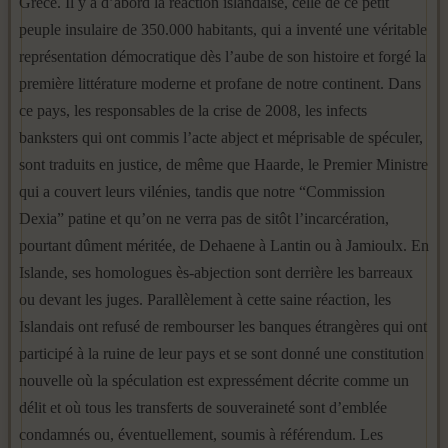
Grèce. Il y a d’abord la réaction islandaise, celle de ce petit
peuple insulaire de 350.000 habitants, qui a inventé une véritable
représentation démocratique dès l’aube de son histoire et forgé la
première littérature moderne et profane de notre continent. Dans
ce pays, les responsables de la crise de 2008, les infects
banksters qui ont commis l’acte abject et méprisable de spéculer,
sont traduits en justice, de même que Haarde, le Premier Ministre
qui a couvert leurs vilénies, tandis que notre “Commission
Dexia” patine et qu’on ne verra pas de sitôt l’incarcération,
pourtant dûment méritée, de Dehaene à Lantin ou à Jamioulx. En
Islande, ses homologues ès-abjection sont derrière les barreaux
ou devant les juges. Parallèlement à cette saine réaction, les
Islandais ont refusé de rembourser les banques étrangères qui ont
participé à la ruine de leur pays et se sont donné une constitution
nouvelle où la spéculation est expressément décrite comme un
délit et où tous les transferts de souveraineté sont d’emblée
condamnés ou, éventuellement, soumis à référendum. Les