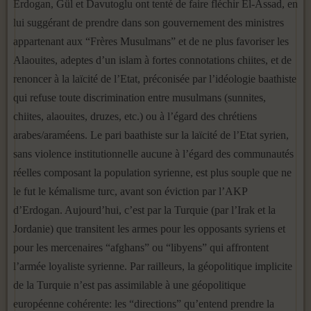
Erdogan, Gül et Davutoglu ont tenté de faire fléchir El-Assad, en
lui suggérant de prendre dans son gouvernement des ministres
appartenant aux “Frères Musulmans” et de ne plus favoriser les
Alaouites, adeptes d’un islam à fortes connotations chiites, et de
renoncer à la laïcité de l’Etat, préconisée par l’idéologie baathiste
qui refuse toute discrimination entre musulmans (sunnites,
chiites, alaouites, druzes, etc.) ou à l’égard des chrétiens
arabes/araméens. Le pari baathiste sur la laïcité de l’Etat syrien,
sans violence institutionnelle aucune à l’égard des communautés
réelles composant la population syrienne, est plus souple que ne
le fut le kémalisme turc, avant son éviction par l’AKP
d’Erdogan. Aujourd’hui, c’est par la Turquie (par l’Irak et la
Jordanie) que transitent les armes pour les opposants syriens et
pour les mercenaires “afghans” ou “libyens” qui affrontent
l’armée loyaliste syrienne. Par railleurs, la géopolitique implicite
de la Turquie n’est pas assimilable à une géopolitique
européenne cohérente: les “directions” qu’entend prendre la