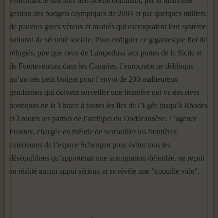
véhiculant le discours néo-libéral dominant, par la mauvaise
gestion des budgets olympiques de 2004 et par quelques milliers
de pauvres grecs véreux et madrés qui escroquaient leur système
national de sécurité sociale. Pour endiguer ce gigantesque flot de
réfugiés, pire que ceux de Lampedusa aux portes de la Sicile et
de Fuerteventura dans les Canaries, l’eurocratie ne débloque
qu’un très petit budget pour l’envoi de 200 malheureux
gendarmes qui doivent surveiller une frontière qui va des rives
pontiques de la Thrace à toutes les îles de l’Egée jusqu’à Rhodes
et à toutes les parties de l’archipel du Dodécannèse. L’agence
Frontex, chargée en théorie de verrouiller les frontières
extérieures de l’espace Schengen pour éviter tous les
déséquilibres qu’apporterait une immigration débridée, ne reçoit
en réalité aucun appui sérieux et se révèle une “coquille vide”.