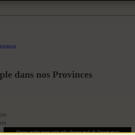
Provinces
ple dans nos Provinces
2010
010