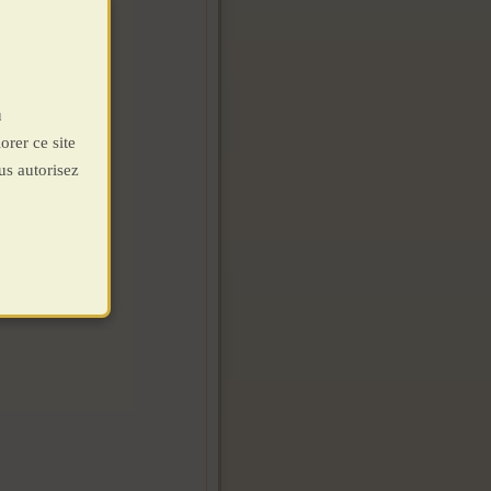
u
orer ce site
us autorisez