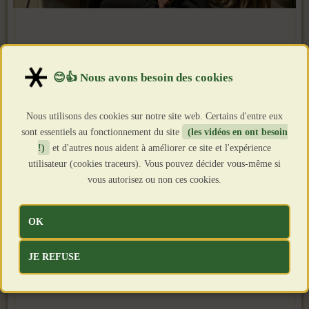
Ce samedi 10 décembre, une assistance
attentive était présente pour recevoir notre
Nous utilisons des cookies sur notre site web. Certains d'entre eux
invité Lucien Cerise.
sont essentiels au fonctionnement du site
(les vidéos en ont besoin
!)
et d'autres nous aident à améliorer ce site et l'expérience
Devant un public intéressé et participatif, celui-
utilisateur (cookies traceurs). Vous pouvez décider vous-même si
ci a pu développer durant près de 4H, les sujets
vous autorisez ou non ces cookies.
de la guerre hybride de l'OTAN ainsi que
l'ingénierie sociale.
OK
JE REFUSE
La soirée s'est poursuivie par un agréable dîner
militant.