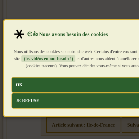
Nous utilisons des cookies sur notre site web. Certains d'entre eux sont
site
(les vidéos en ont besoin !)
et d'autres nous aident à améliorer ce
(cookies traceurs). Vous pouvez décider vous-même si vous autor
OK
JE REFUSE
Article précédent : TERRE BRIARDE
Article suivant : Ile-de-France
Suiva