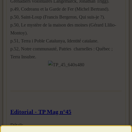
Grenadiers volontaires Langemarck, Jonathan Trigg).
p.49, Codreanu et la Garde de Fer (Michel Bertrand).
p.50, Saint-Loup (Francis Bergeron, Qui suis-je ?).
p.50, Le mystère de la maison des moines (Gérard Llilio-
Montoy).
p.51, Terra i Poble Catalunya, Identité catalane.
p.52, Notre communauté, Patries charnelles : Québec ;
Terra Insubre.
Editorial - TP Mag n°45
Détails