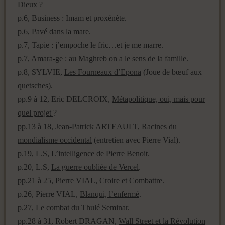
Dieux ?
p.6, Business : Imam et proxénète.
p.6, Pavé dans la mare.
p.7, Tapie : j’empoche le fric…et je me marre.
p.7, Amara-ge : au Maghreb on a le sens de la famille.
p.8, SYLVIE,
Les Fourneaux d’Epona
(Joue de bœuf aux
quetsches).
pp.9 à 12, Eric DELCROIX,
Métapolitique, oui, mais pour
quel projet
?
pp.13 à 18, Jean-Patrick ARTEAULT,
Racines du
mondialisme occidental
(entretien avec Pierre Vial).
p.19, L.S,
L’intelligence de Pierre Benoit
.
p.20, L.S,
La guerre oubliée de Vercel
.
pp.21 à 25, Pierre VIAL,
Croire et Combattre
.
p.26, Pierre VIAL,
Blanqui, l’enfermé
.
p.27, Le combat du Thulé Seminar.
pp.28 à 31, Robert DRAGAN,
Wall Street et la Révolution