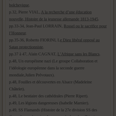
bolchevique
.
p.32, Pierre VIAL,
A la recherche d’une éducation
nouvelle, Histoire de la jeunesse allemande 1813-1945
.
pp.33-34, Jean-Paul LORRAIN,
Rossel ou le sacrifice pour
l’Honneur
.
pp.35-36, Roberto FIORINI, L
e Dieu libéral opposé au
Satan protectionniste
.
pp.37 à 47, Alain CAGNAT,
L’Afrique sans les Blancs
.
p.48, Un européisme nazi (Le groupe Collaboration et
l’idéologie européenne dans la seconde guerre
mondiale,Julien Prévotaux).
p.48, Fouilles et découvertes en Alsace (Madeleine
Châtelet).
p.48, Le bestiaire des cathédrales (Pierre Ripert).
p.49, Les légions dangereuses (Isabelle Marnier).
p.49, SS Flamands (Histoire de la 27e division SS des