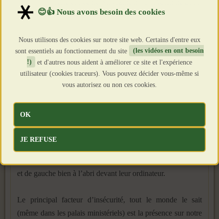
Catégorie :
Terre et Peuple Magazine n°45 - Automne 2010
Publié le : 18 Octobre 2008
Création : 17 Octobre 2008
Nous utilisons des cookies sur notre site web. Certains d'entre eux
L’ARBRE ROM NE DOIT PAS CACHER LA
sont essentiels au fonctionnement du site
(les vidéos en ont besoin
FORÊT AFRICAINE
!)
et d'autres nous aident à améliorer ce site et l'expérience
utilisateur (cookies traceurs). Vous pouvez décider vous-même si
Obsédé par l’échéance de 2012, Sarkozy sait qu’il a un
vous autorisez ou non ces cookies.
besoin vital des suffrages de tous ceux
– et ils sont nombreux (voir les sondages)– qui, ayant voté
OK
FN ou non, mettent au premier plan de leurs préoccupations
la lutte contre l’insécurité. Tout simplement parce qu’ils sont
JE REFUSE
confrontés en permanence, dans leur vie quotidienne, à
cette insécurité – à la différence des intellos bobos de droite
et de gauche bien à l’abri devant leur ordinateur.
Le principal facteur d’insécurité, tout le monde le sait
(même dans les palais ministériels) est la présence sur notre