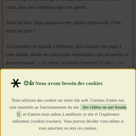
canal, dans des conditions que l’on ignore.
Voilà les faits. Mais pourquoi cette affaire mérite-t-elle d’être
suivie de près ?
Le quotidien de gauche
Libération
, qui consacre une page à
cette affaire, donne des précisions surprenantes que les media ne
donnent jamais : «
Le client, un blond d’environ 25 ans
». Un
blond ?
Serait-ce donc un crime raciste ? On imagine d’avance le
hourvari des media et des lobbys. Un « blond » cause la mort
Nous utilisons des cookies sur notre site web. Certains d'entre eux
d’un arabe… On entend les couinements unanimes.
sont essentiels au fonctionnement du site
(les vidéos en ont besoin
!)
et d'autres nous aident à améliorer ce site et l'expérience
utilisateur (cookies traceurs). Vous pouvez décider vous-même si
vous autorisez ou non ces cookies.
Et là, rien. La télévision et tous les media insistent sur le fait qu’il