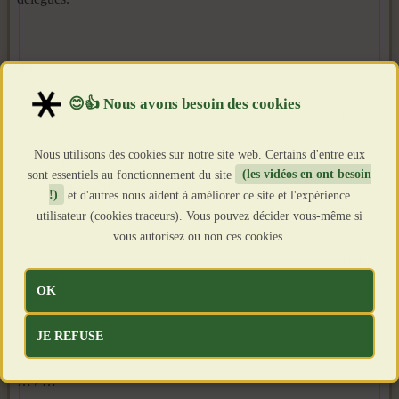
■ De 16 h 00 à 18 h 30, réunion politique ouverte aux
observateurs** en présence des
responsables de formations amies ou partenaires de la NDP.
Prendront la parole :
Nous utilisons des cookies sur notre site web. Certains d'entre eux
- Pierre Descaves, ancien député
sont essentiels au fonctionnement du site
(les vidéos en ont besoin
- Roland Hélie, Directeur de Synthèse nationale
!)
et d'autres nous aident à améliorer ce site et l'expérience
- Pierre Vial, Président de Terre et peuple et membre de la
utilisateur (cookies traceurs). Vous pouvez décider vous-même si
vous autorisez ou non ces cookies.
direction nationale de la NDP
- François Ferrier, membre de la direction nationale de la NDP
- Annick Martin, Secrétaire générale du MNR
OK
- Carl Lang, Président du Parti de la France
- Robert Spieler, Délégué général de la Nouvelle Droite
JE REFUSE
Populaire
… / …