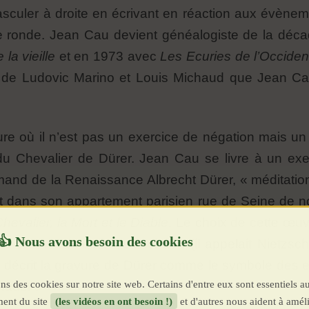
sculer à droite en écrivant en réaction aux évènem
e ronde. Jean Cau devient généalogiste de la déc
la vieille
et en 1973 avec
Les Ecuries de l’Occiden
e de Ludovic Marino et Louis Michaud que Jean Ca
ure où il n’est pas un exercice de négation mais un l
 du Chevalier de Dürer. Jean Cau se livre à un exer
emand de la Renaissance Albrecht Dürer, « méditatio
t dans son appartement parisien rue de Seine de 
hevalier, la Mort et le Diable
. Le choix de cette œu
ue Jean Cau était nietzschéen (il appelait Nietzs
e
décrit la gravure de Dürer comme le symbole des esp
ns des cookies sur notre site web. Certains d'entre eux sont essentiels a
hauer :
ent du site
(les vidéos en ont besoin !)
et d'autres nous aident à améli