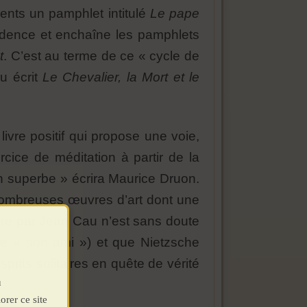
ents un pamphlet intitulé
Le pape
adence et enchaîne les pamphlets
t
. C’est au terme de ce « cycle de
u écrit
Le Chevalier, la Mort et le
ivre positif qui propose une voie,
cice de méditation à partir de la
n superbe » écrira Maurice Druon.
nombreuses œuvres d’art dont une
vre par Jean Cau n’est sans doute
che « son ami ») et que Nietzsche
rits solitaires en quête de vérité
u
orer ce site