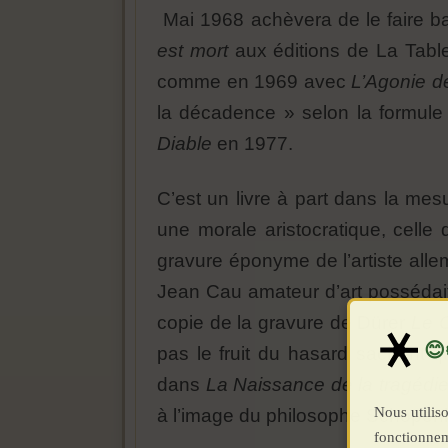
Mai 1968 achèvera de le faire ba
est mort
aux éditions de La Tabl
comme en 1969 avec
L’Agonie de 
la décadence » selon la formul
Diable
en 1977.
C’est un livre à part dans la mes
une morale aristocratique, celle
gravure éponyme de l’artiste all
Jean Cau amateur d’art possédai
copie de la gravure de Dürer
Le C
pas le fruit du hasard sachant q
dans
La Naissance de la tragédi
Nous utiliso
à l’image du philosophe Schopen
fonctionnem